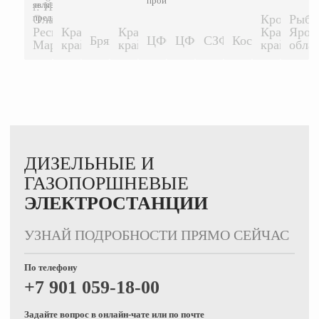
производителя...
является
г. Йошкар-
600 КВТ
предприятие...
Ола,
Кропоткин
Рыби
Республика
Краснодарский
Краснодарский
Краснодар
Ярос
1500 КВТ
1500 КВТ
Брянск
ЦФО
ЦФО
СЗФО
Кострома
500 КВТ
200 КВТ
200 КВТ
200 КВТ
500 К
Марий-Эл.
край
край
край
обла
ДИЗЕЛЬНЫЕ И
ГАЗОПОРШНЕВЫЕ
ЭЛЕКТРОСТАНЦИИ
УЗНАЙ ПОДРОБНОСТИ ПРЯМО СЕЙЧАС
По телефону
+7 901 059-18-00
Задайте вопрос в онлайн-чате или по почте