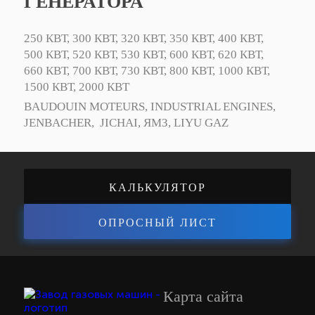
ГЕНЕРАТОРА
250 КВТ,
300 КВТ,
320 КВТ,
350 КВТ,
400 КВТ,
500 КВТ,
520 КВТ,
530 КВТ,
600 КВТ,
620 КВТ,
660 КВТ,
700 КВТ,
730 КВТ,
800 КВТ,
1000 КВТ,
1500 КВТ,
2000 КВТ
BAUDOUIN MOTEURS,
INDUSTRIAL ENGINES,
JENBACHER,
JICHAI,
ЯМЗ,
LIYU GAZ
КАЛЬКУЛЯТОР
ОПРОСНЫЙ ЛИСТ
ЭНЕРГОЭФФЕКТИВНОСТИ
Карта сайта