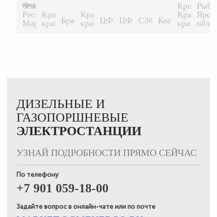
предприятие...
Ола,
Кропоткин
Рыби
Республика
Краснодарский
Краснодарский
Краснодар
Ярос
1500 КВТ
1500 КВТ
Брянск
ЦФО
ЦФО
СЗФО
Кострома
500 КВТ
200 КВТ
200 КВТ
200 КВТ
500 К
Марий-Эл.
край
край
край
обла
ДИЗЕЛЬНЫЕ И
ГАЗОПОРШНЕВЫЕ
ЭЛЕКТРОСТАНЦИИ
УЗНАЙ ПОДРОБНОСТИ ПРЯМО СЕЙЧАС
По телефону
+7 901 059-18-00
Задайте вопрос в онлайн-чате или по почте