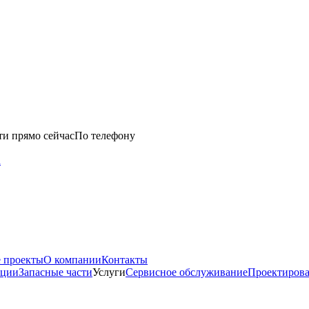
ти прямо сейчас
По телефону
u
 проекты
О компании
Контакты
нции
Запасные части
Услуги
Сервисное обслуживание
Проектиров