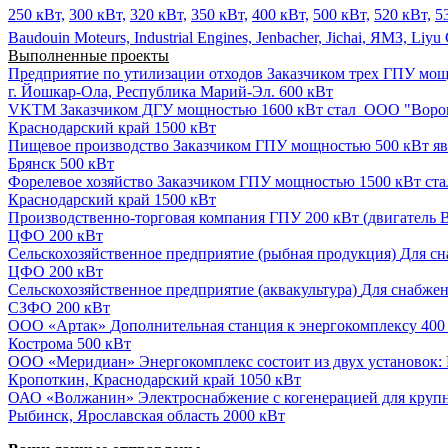
250 кВт,
300 кВт,
320 кВт,
350 кВт,
400 кВт,
500 кВт,
520 кВт,
5
Baudouin Moteurs,
Industrial Engines,
Jenbacher,
Jichai,
ЯМЗ,
Liyu
Выполненные проекты
Предприятие по утилизации отходов
Заказчиком трех ГПУ мощн
г. Йошкар-Ола, Республика Марий-Эл.
600 кВт
VKTM
Заказчиком ДГУ мощностью 1600 кВт стал ООО "Ворон
Краснодарский край
1500 кВт
Пищевое производство
Заказчиком ГПУ мощностью 500 кВт явл
Брянск
500 кВт
Форелевое хозяйство
Заказчиком ГПУ мощностью 1500 кВт ста
Краснодарский край
1500 кВт
Производственно-торговая компания
ГПУ 200 кВт (двигатель B
ЦФО
200 кВт
Сельскохозяйственное предприятие (рыбная продукция)
Для сн
ЦФО
200 кВт
Сельскохозяйственное предприятие (аквакультура)
Для снабжен
СЗФО
200 кВт
ООО «Артак»
Дополнительная станция к энергокомплексу 400 
Кострома
500 кВт
ООО «Меридиан»
Энергокомплекс состоит из двух установок: 
Кропоткин, Краснодарский край
1050 кВт
ОАО «Волжанин»
Электроснабжение с когенерацией для крупн
Рыбинск, Ярославская область
2000 кВт