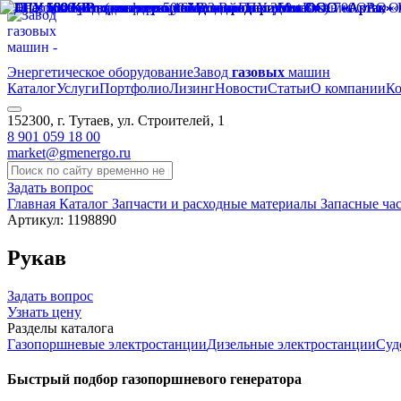
Энергетическое оборудование
Завод
газовых
машин
Каталог
Услуги
Портфолио
Лизинг
Новости
Статьи
О компании
Ко
152300, г. Тутаев, ул. Строителей, 1
8 901 059 18 00
market@gmenergo.ru
Задать вопрос
Главная
Каталог
Запчасти и расходные материалы
Запасные час
Артикул: 1198890
Рукав
Задать вопрос
Узнать цену
Разделы каталога
Газопоршневые электростанции
Дизельные электростанции
Суд
Быстрый подбор газопоршневого генератора