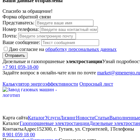
Ваши данные отправлены
Спасибо за обращение!
Форма обратной связи
Представьтесь:
Номер телефона:
Почта:
Ваше сообщение:
Даю согласие на
обработку персональных данных
Отправить
Дизельные и газопоршневые
электростанции
Узнай подробнос
+7 901 059-18-00
Задайте вопрос в онлайн-чате или по почте
market@gmenergo.r
Калькулятор энергоэффективности
Опросный лист
Карта сайта
Каталог
Услуги
Лизинг
Новости
Статьи
Выполненные
Каталог
Газопоршневые электростанции
Дизельные электроста
Контакты
Адрес
152300, г. Тутаев, ул. Строителей, 1
Телефоны
8 901 059 18 00