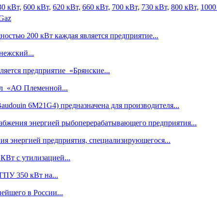
30 кВт,
600 кВт,
620 кВт,
660 кВт,
700 кВт,
730 кВт,
800 кВт,
1000
 Gaz
остью 200 кВт каждая является предприятие...
ежский...
яется предприятие «Брянские...
л «АО Племенной...
audouin 6M21G4) предназначена для производителя...
абжения энергией рыбоперерабатывающего предприятия...
ия энергией предприятия, специализирующегося...
КВт с утилизацией...
ГПУ 350 кВт на...
ейшего в России...