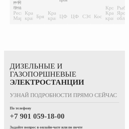
производителя...
является
г. Йошкар-
600 КВТ
предприятие...
Ола,
Кропоткин
Рыби
Республика
Краснодарский
Краснодарский
Краснодар
Ярос
1500 КВТ
1500 КВТ
Брянск
ЦФО
ЦФО
СЗФО
Кострома
500 КВТ
200 КВТ
200 КВТ
200 КВТ
500 К
Марий-Эл.
край
край
край
обла
ДИЗЕЛЬНЫЕ И
ГАЗОПОРШНЕВЫЕ
ЭЛЕКТРОСТАНЦИИ
УЗНАЙ ПОДРОБНОСТИ ПРЯМО СЕЙЧАС
По телефону
+7 901 059-18-00
Задайте вопрос в онлайн-чате или по почте