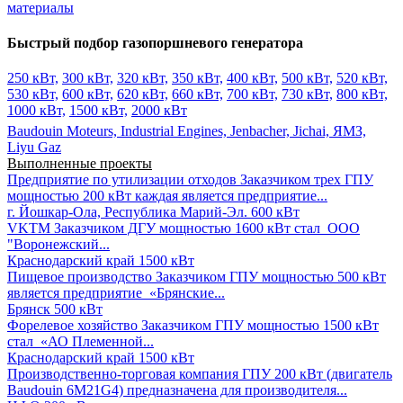
материалы
Быстрый подбор газопоршневого генератора
250 кВт,
300 кВт,
320 кВт,
350 кВт,
400 кВт,
500 кВт,
520 кВт,
530 кВт,
600 кВт,
620 кВт,
660 кВт,
700 кВт,
730 кВт,
800 кВт,
1000 кВт,
1500 кВт,
2000 кВт
Baudouin Moteurs,
Industrial Engines,
Jenbacher,
Jichai,
ЯМЗ,
Liyu Gaz
Выполненные проекты
Предприятие по утилизации отходов
Заказчиком трех ГПУ
мощностью 200 кВт каждая является предприятие...
г. Йошкар-Ола, Республика Марий-Эл.
600 кВт
VKTM
Заказчиком ДГУ мощностью 1600 кВт стал ООО
"Воронежский...
Краснодарский край
1500 кВт
Пищевое производство
Заказчиком ГПУ мощностью 500 кВт
является предприятие «Брянские...
Брянск
500 кВт
Форелевое хозяйство
Заказчиком ГПУ мощностью 1500 кВт
стал «АО Племенной...
Краснодарский край
1500 кВт
Производственно-торговая компания
ГПУ 200 кВт (двигатель
Baudouin 6M21G4) предназначена для производителя...