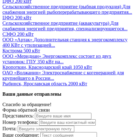
ЦФО
200 кВт
Сельскохозяйственное предприятие (рыбная продукция)
Для
снабжения энергией рыбоперерабатывающего предприятия...
ЦФО
200 кВт
Сельскохозяйственное предприятие (аквакультура)
Для
снабжения энергией предприятия, специализирующегося...
СЗФО
200 кВт
ООО «Артак»
Дополнительная станция к энергокомплексу
400 КВт с утилизацией...
Кострома
500 кВт
ООО «Меридиан»
Энергокомплекс состоит из двух
установок: ГПУ 350 кВт на...
Кропоткин, Краснодарский край
1050 кВт
ОАО «Волжанин»
Электроснабжение с когенерацией для
крупнейшего в России...
Рыбинск, Ярославская область
2000 кВт
Ваши данные отправлены
Спасибо за обращение!
Форма обратной связи
Представьтесь:
Номер телефона:
Почта:
Ваше сообщение: