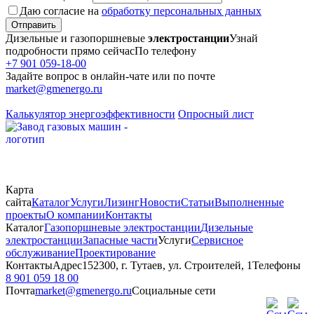
Даю согласие на
обработку персональных данных
Отправить
Дизельные и газопоршневые
электростанции
Узнай
подробности прямо сейчас
По телефону
+7 901 059-18-00
Задайте вопрос в онлайн-чате или по почте
market@gmenergo.ru
Калькулятор энергоэффективности
Опросный лист
Карта
сайта
Каталог
Услуги
Лизинг
Новости
Статьи
Выполненные
проекты
О компании
Контакты
Каталог
Газопоршневые электростанции
Дизельные
электростанции
Запасные части
Услуги
Сервисное
обслуживание
Проектирование
Контакты
Адрес
152300, г. Тутаев, ул. Строителей, 1
Телефоны
8 901 059 18 00
Почта
market@gmenergo.ru
Социальные сети