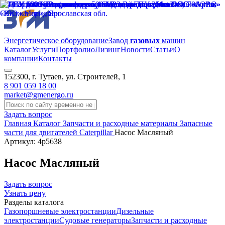
Энергетическое оборудование
Завод
газовых
машин
Каталог
Услуги
Портфолио
Лизинг
Новости
Статьи
О
компании
Контакты
152300, г. Тутаев, ул. Строителей, 1
8 901 059 18 00
market@gmenergo.ru
Задать вопрос
Главная
Каталог
Запчасти и расходные материалы
Запасные
части для двигателей Caterpillar
Насос Масляный
Артикул: 4p5638
Насос Масляный
Задать вопрос
Узнать цену
Разделы каталога
Газопоршневые электростанции
Дизельные
электростанции
Судовые генераторы
Запчасти и расходные