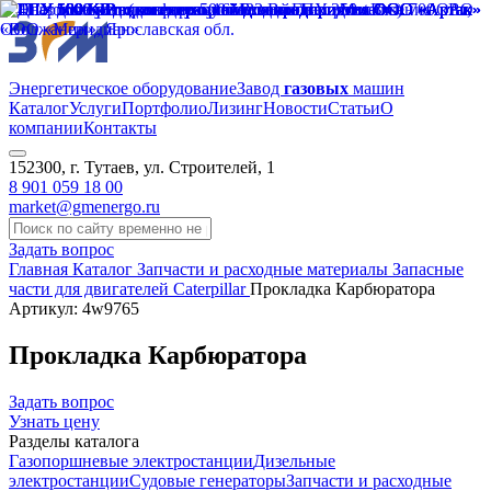
Энергетическое оборудование
Завод
газовых
машин
Каталог
Услуги
Портфолио
Лизинг
Новости
Статьи
О
компании
Контакты
152300, г. Тутаев, ул. Строителей, 1
8 901 059 18 00
market@gmenergo.ru
Задать вопрос
Главная
Каталог
Запчасти и расходные материалы
Запасные
части для двигателей Caterpillar
Прокладка Карбюратора
Артикул: 4w9765
Прокладка Карбюратора
Задать вопрос
Узнать цену
Разделы каталога
Газопоршневые электростанции
Дизельные
электростанции
Судовые генераторы
Запчасти и расходные