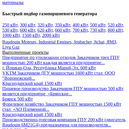
материалы
Быстрый подбор газопоршневого генератора
250 кВт,
300 кВт,
320 кВт,
350 кВт,
400 кВт,
500 кВт,
520 кВт,
530 кВт,
600 кВт,
620 кВт,
660 кВт,
700 кВт,
730 кВт,
800 кВт,
1000 кВт,
1500 кВт,
2000 кВт
Baudouin Moteurs,
Industrial Engines,
Jenbacher,
Jichai,
ЯМЗ,
Liyu Gaz
Выполненные проекты
Предприятие по утилизации отходов
Заказчиком трех ГПУ
мощностью 200 кВт каждая является предприятие...
г. Йошкар-Ола, Республика Марий-Эл.
600 кВт
VKTM
Заказчиком ДГУ мощностью 1600 кВт стал ООО
"Воронежский...
Краснодарский край
1500 кВт
Пищевое производство
Заказчиком ГПУ мощностью 500 кВт
является предприятие «Брянские...
Брянск
500 кВт
Форелевое хозяйство
Заказчиком ГПУ мощностью 1500 кВт
стал «АО Племенной...
Краснодарский край
1500 кВт
Производственно-торговая компания
ГПУ 200 кВт (двигатель
Baudouin 6M21G4) предназначена для производителя...