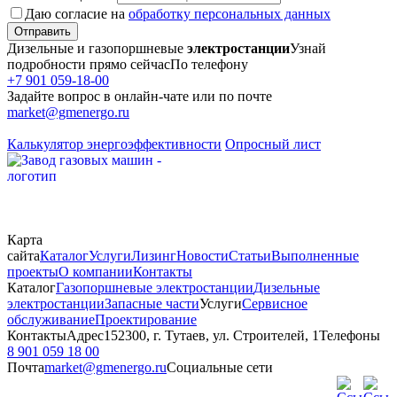
Даю согласие на
обработку персональных данных
Отправить
Дизельные и газопоршневые
электростанции
Узнай
подробности прямо сейчас
По телефону
+7 901 059-18-00
Задайте вопрос в онлайн-чате или по почте
market@gmenergo.ru
Калькулятор энергоэффективности
Опросный лист
Карта
сайта
Каталог
Услуги
Лизинг
Новости
Статьи
Выполненные
проекты
О компании
Контакты
Каталог
Газопоршневые электростанции
Дизельные
электростанции
Запасные части
Услуги
Сервисное
обслуживание
Проектирование
Контакты
Адрес
152300, г. Тутаев, ул. Строителей, 1
Телефоны
8 901 059 18 00
Почта
market@gmenergo.ru
Социальные сети