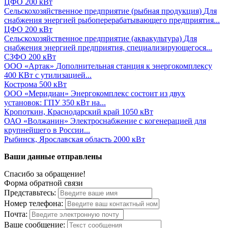
ЦФО
200 кВт
Сельскохозяйственное предприятие (рыбная продукция)
Для
снабжения энергией рыбоперерабатывающего предприятия...
ЦФО
200 кВт
Сельскохозяйственное предприятие (аквакультура)
Для
снабжения энергией предприятия, специализирующегося...
СЗФО
200 кВт
ООО «Артак»
Дополнительная станция к энергокомплексу
400 КВт с утилизацией...
Кострома
500 кВт
ООО «Меридиан»
Энергокомплекс состоит из двух
установок: ГПУ 350 кВт на...
Кропоткин, Краснодарский край
1050 кВт
ОАО «Волжанин»
Электроснабжение с когенерацией для
крупнейшего в России...
Рыбинск, Ярославская область
2000 кВт
Ваши данные отправлены
Спасибо за обращение!
Форма обратной связи
Представьтесь:
Номер телефона:
Почта:
Ваше сообщение: