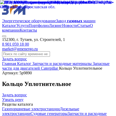
Энергетическое оборудование
Завод
газовых
машин
Каталог
Услуги
Портфолио
Лизинг
Новости
Статьи
О
компании
Контакты
152300, г. Тутаев, ул. Строителей, 1
8 901 059 18 00
market@gmenergo.ru
Задать вопрос
Главная
Каталог
Запчасти и расходные материалы
Запасные
части для двигателей Caterpillar
Кольцо Уплотнительное
Артикул: 5p9890
Кольцо Уплотнительное
Задать вопрос
Узнать цену
Разделы каталога
Газопоршневые электростанции
Дизельные
электростанции
Судовые генераторы
Запчасти и расходные