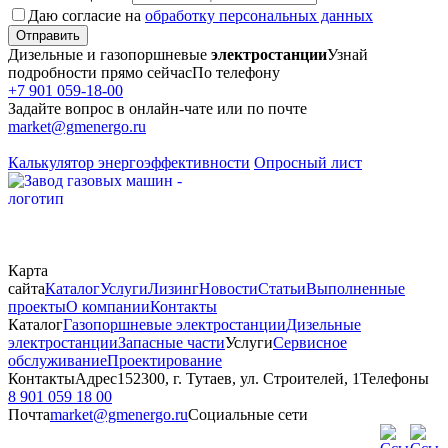
Даю согласие на
обработку персональных данных
Отправить
Дизельные и газопоршневые
электростанции
Узнай
подробности прямо сейчас
По телефону
+7 901 059-18-00
Задайте вопрос в онлайн-чате или по почте
market@gmenergo.ru
Калькулятор энергоэффективности
Опросный лист
Карта
сайта
Каталог
Услуги
Лизинг
Новости
Статьи
Выполненные
проекты
О компании
Контакты
Каталог
Газопоршневые электростанции
Дизельные
электростанции
Запасные части
Услуги
Сервисное
обслуживание
Проектирование
Контакты
Адрес
152300, г. Тутаев, ул. Строителей, 1
Телефоны
8 901 059 18 00
Почта
market@gmenergo.ru
Социальные сети