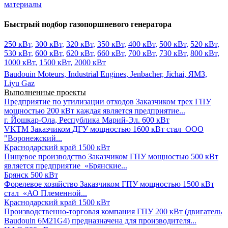
материалы
Быстрый подбор газопоршневого генератора
250 кВт,
300 кВт,
320 кВт,
350 кВт,
400 кВт,
500 кВт,
520 кВт,
530 кВт,
600 кВт,
620 кВт,
660 кВт,
700 кВт,
730 кВт,
800 кВт,
1000 кВт,
1500 кВт,
2000 кВт
Baudouin Moteurs,
Industrial Engines,
Jenbacher,
Jichai,
ЯМЗ,
Liyu Gaz
Выполненные проекты
Предприятие по утилизации отходов
Заказчиком трех ГПУ
мощностью 200 кВт каждая является предприятие...
г. Йошкар-Ола, Республика Марий-Эл.
600 кВт
VKTM
Заказчиком ДГУ мощностью 1600 кВт стал ООО
"Воронежский...
Краснодарский край
1500 кВт
Пищевое производство
Заказчиком ГПУ мощностью 500 кВт
является предприятие «Брянские...
Брянск
500 кВт
Форелевое хозяйство
Заказчиком ГПУ мощностью 1500 кВт
стал «АО Племенной...
Краснодарский край
1500 кВт
Производственно-торговая компания
ГПУ 200 кВт (двигатель
Baudouin 6M21G4) предназначена для производителя...