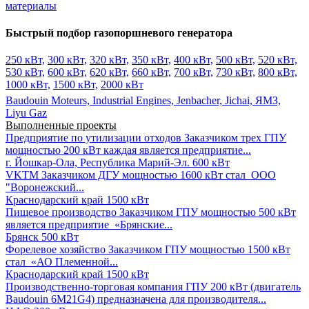
материалы
Быстрый подбор газопоршневого генератора
250 кВт,
300 кВт,
320 кВт,
350 кВт,
400 кВт,
500 кВт,
520 кВт,
530 кВт,
600 кВт,
620 кВт,
660 кВт,
700 кВт,
730 кВт,
800 кВт,
1000 кВт,
1500 кВт,
2000 кВт
Baudouin Moteurs,
Industrial Engines,
Jenbacher,
Jichai,
ЯМЗ,
Liyu Gaz
Выполненные проекты
Предприятие по утилизации отходов
Заказчиком трех ГПУ
мощностью 200 кВт каждая является предприятие...
г. Йошкар-Ола, Республика Марий-Эл.
600 кВт
VKTM
Заказчиком ДГУ мощностью 1600 кВт стал ООО
"Воронежский...
Краснодарский край
1500 кВт
Пищевое производство
Заказчиком ГПУ мощностью 500 кВт
является предприятие «Брянские...
Брянск
500 кВт
Форелевое хозяйство
Заказчиком ГПУ мощностью 1500 кВт
стал «АО Племенной...
Краснодарский край
1500 кВт
Производственно-торговая компания
ГПУ 200 кВт (двигатель
Baudouin 6M21G4) предназначена для производителя...