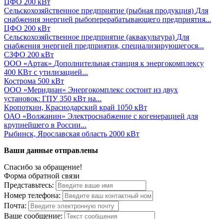
ЦФО
200 кВт
Сельскохозяйственное предприятие (рыбная продукция)
Для
снабжения энергией рыбоперерабатывающего предприятия...
ЦФО
200 кВт
Сельскохозяйственное предприятие (аквакультура)
Для
снабжения энергией предприятия, специализирующегося...
СЗФО
200 кВт
ООО «Артак»
Дополнительная станция к энергокомплексу
400 КВт с утилизацией...
Кострома
500 кВт
ООО «Меридиан»
Энергокомплекс состоит из двух
установок: ГПУ 350 кВт на...
Кропоткин, Краснодарский край
1050 кВт
ОАО «Волжанин»
Электроснабжение с когенерацией для
крупнейшего в России...
Рыбинск, Ярославская область
2000 кВт
Ваши данные отправлены
Спасибо за обращение!
Форма обратной связи
Представьтесь:
Номер телефона:
Почта:
Ваше сообщение: