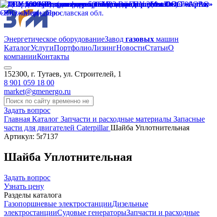
Энергетическое оборудование
Завод
газовых
машин
Каталог
Услуги
Портфолио
Лизинг
Новости
Статьи
О
компании
Контакты
152300, г. Тутаев, ул. Строителей, 1
8 901 059 18 00
market@gmenergo.ru
Задать вопрос
Главная
Каталог
Запчасти и расходные материалы
Запасные
части для двигателей Caterpillar
Шайба Уплотнительная
Артикул: 5r7137
Шайба Уплотнительная
Задать вопрос
Узнать цену
Разделы каталога
Газопоршневые электростанции
Дизельные
электростанции
Судовые генераторы
Запчасти и расходные