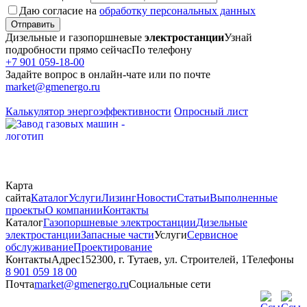
Даю согласие на
обработку персональных данных
Отправить
Дизельные и газопоршневые
электростанции
Узнай
подробности прямо сейчас
По телефону
+7 901 059-18-00
Задайте вопрос в онлайн-чате или по почте
market@gmenergo.ru
Калькулятор энергоэффективности
Опросный лист
Карта
сайта
Каталог
Услуги
Лизинг
Новости
Статьи
Выполненные
проекты
О компании
Контакты
Каталог
Газопоршневые электростанции
Дизельные
электростанции
Запасные части
Услуги
Сервисное
обслуживание
Проектирование
Контакты
Адрес
152300, г. Тутаев, ул. Строителей, 1
Телефоны
8 901 059 18 00
Почта
market@gmenergo.ru
Социальные сети