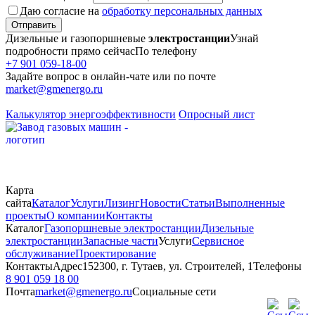
Даю согласие на
обработку персональных данных
Отправить
Дизельные и газопоршневые
электростанции
Узнай
подробности прямо сейчас
По телефону
+7 901 059-18-00
Задайте вопрос в онлайн-чате или по почте
market@gmenergo.ru
Калькулятор энергоэффективности
Опросный лист
Карта
сайта
Каталог
Услуги
Лизинг
Новости
Статьи
Выполненные
проекты
О компании
Контакты
Каталог
Газопоршневые электростанции
Дизельные
электростанции
Запасные части
Услуги
Сервисное
обслуживание
Проектирование
Контакты
Адрес
152300, г. Тутаев, ул. Строителей, 1
Телефоны
8 901 059 18 00
Почта
market@gmenergo.ru
Социальные сети