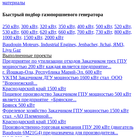
материалы
Быстрый подбор газопоршневого генератора
250 кВт,
300 кВт,
320 кВт,
350 кВт,
400 кВт,
500 кВт,
520 кВт,
530 кВт,
600 кВт,
620 кВт,
660 кВт,
700 кВт,
730 кВт,
800 кВт,
1000 кВт,
1500 кВт,
2000 кВт
Baudouin Moteurs,
Industrial Engines,
Jenbacher,
Jichai,
ЯМЗ,
Liyu Gaz
Выполненные проекты
Предприятие по утилизации отходов
Заказчиком трех ГПУ
мощностью 200 кВт каждая является предприятие...
г. Йошкар-Ола, Республика Марий-Эл.
600 кВт
VKTM
Заказчиком ДГУ мощностью 1600 кВт стал ООО
"Воронежский...
Краснодарский край
1500 кВт
Пищевое производство
Заказчиком ГПУ мощностью 500 кВт
является предприятие «Брянские...
Брянск
500 кВт
Форелевое хозяйство
Заказчиком ГПУ мощностью 1500 кВт
стал «АО Племенной...
Краснодарский край
1500 кВт
Производственно-торговая компания
ГПУ 200 кВт (двигатель
Baudouin 6M21G4) предназначена для производителя...