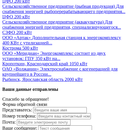
ЦФО
200 кВт
Сельскохозяйственное предприятие (рыбная продукция)
Для
снабжения энергией рыбоперерабатывающего предприятия...
ЦФО
200 кВт
Сельскохозяйственное предприятие (аквакультура)
Для
снабжения энергией предприятия, специализирующегося...
СЗФО
200 кВт
ООО «Артак»
Дополнительная станция к энергокомплексу
400 КВт с утилизацией...
Кострома
500 кВт
ООО «Меридиан»
Энергокомплекс состоит из двух
установок: ГПУ 350 кВт на...
Кропоткин, Краснодарский край
1050 кВт
ОАО «Волжанин»
Электроснабжение с когенерацией для
крупнейшего в России...
Рыбинск, Ярославская область
2000 кВт
Ваши данные отправлены
Спасибо за обращение!
Форма обратной связи
Представьтесь:
Номер телефона:
Почта:
Ваше сообщение: