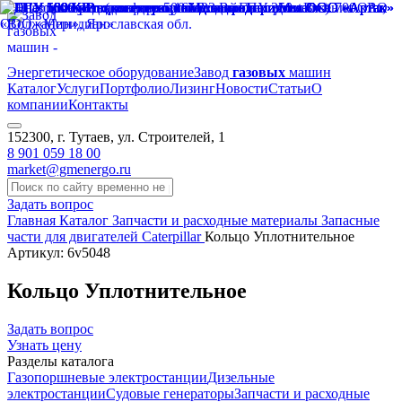
Энергетическое оборудование
Завод
газовых
машин
Каталог
Услуги
Портфолио
Лизинг
Новости
Статьи
О
компании
Контакты
152300, г. Тутаев, ул. Строителей, 1
8 901 059 18 00
market@gmenergo.ru
Задать вопрос
Главная
Каталог
Запчасти и расходные материалы
Запасные
части для двигателей Caterpillar
Кольцо Уплотнительное
Артикул: 6v5048
Кольцо Уплотнительное
Задать вопрос
Узнать цену
Разделы каталога
Газопоршневые электростанции
Дизельные
электростанции
Судовые генераторы
Запчасти и расходные