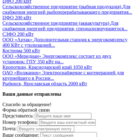
ЦФО
200 кВт
Сельскохозяйственное предприятие (рыбная продукция)
Для
снабжения энергией рыбоперерабатывающего предприятия...
ЦФО
200 кВт
Сельскохозяйственное предприятие (аквакультура)
Для
снабжения энергией предприятия, специализирующегося...
СЗФО
200 кВт
ООО «Артак»
Дополнительная станция к энергокомплексу
400 КВт с утилизацией...
Кострома
500 кВт
ООО «Меридиан»
Энергокомплекс состоит из двух
установок: ГПУ 350 кВт на...
Кропоткин, Краснодарский край
1050 кВт
ОАО «Волжанин»
Электроснабжение с когенерацией для
крупнейшего в России...
Рыбинск, Ярославская область
2000 кВт
Ваши данные отправлены
Спасибо за обращение!
Форма обратной связи
Представьтесь:
Номер телефона:
Почта:
Ваше сообщение: