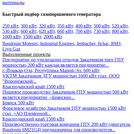
материалы
Быстрый подбор газопоршневого генератора
250 кВт,
300 кВт,
320 кВт,
350 кВт,
400 кВт,
500 кВт,
520 кВт,
530 кВт,
600 кВт,
620 кВт,
660 кВт,
700 кВт,
730 кВт,
800 кВт,
1000 кВт,
1500 кВт,
2000 кВт
Baudouin Moteurs,
Industrial Engines,
Jenbacher,
Jichai,
ЯМЗ,
Liyu Gaz
Выполненные проекты
Предприятие по утилизации отходов
Заказчиком трех ГПУ
мощностью 200 кВт каждая является предприятие...
г. Йошкар-Ола, Республика Марий-Эл.
600 кВт
VKTM
Заказчиком ДГУ мощностью 1600 кВт стал ООО
"Воронежский...
Краснодарский край
1500 кВт
Пищевое производство
Заказчиком ГПУ мощностью 500 кВт
является предприятие «Брянские...
Брянск
500 кВт
Форелевое хозяйство
Заказчиком ГПУ мощностью 1500 кВт
стал «АО Племенной...
Краснодарский край
1500 кВт
Производственно-торговая компания
ГПУ 200 кВт (двигатель
Baudouin 6M21G4) предназначена для производителя...