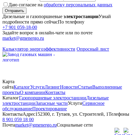
Даю согласие на
обработку персональных данных
Отправить
Дизельные и газопоршневые
электростанции
Узнай
подробности прямо сейчас
По телефону
+7 901 059-18-00
Задайте вопрос в онлайн-чате или по почте
market@gmenergo.ru
Калькулятор энергоэффективности
Опросный лист
Карта
сайта
Каталог
Услуги
Лизинг
Новости
Статьи
Выполненные
проекты
О компании
Контакты
Каталог
Газопоршневые электростанции
Дизельные
электростанции
Запасные части
Услуги
Сервисное
обслуживание
Проектирование
Контакты
Адрес
152300, г. Тутаев, ул. Строителей, 1
Телефоны
8 901 059 18 00
Почта
market@gmenergo.ru
Социальные сети