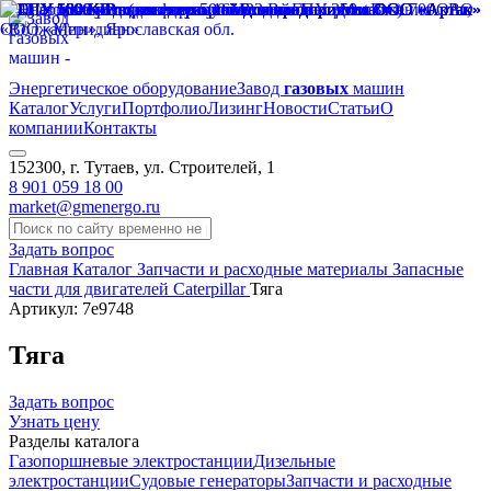
Энергетическое оборудование
Завод
газовых
машин
Каталог
Услуги
Портфолио
Лизинг
Новости
Статьи
О
компании
Контакты
152300, г. Тутаев, ул. Строителей, 1
8 901 059 18 00
market@gmenergo.ru
Задать вопрос
Главная
Каталог
Запчасти и расходные материалы
Запасные
части для двигателей Caterpillar
Тяга
Артикул: 7e9748
Тяга
Задать вопрос
Узнать цену
Разделы каталога
Газопоршневые электростанции
Дизельные
электростанции
Судовые генераторы
Запчасти и расходные