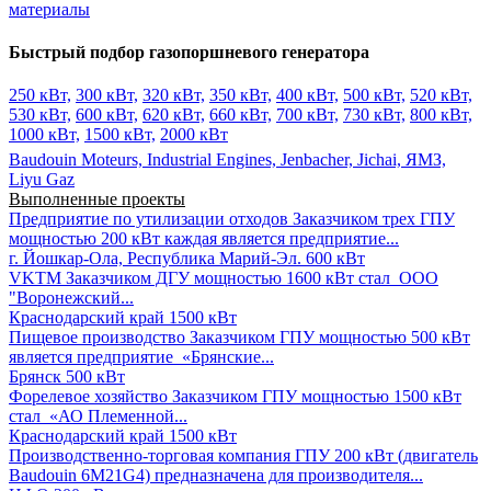
материалы
Быстрый подбор газопоршневого генератора
250 кВт,
300 кВт,
320 кВт,
350 кВт,
400 кВт,
500 кВт,
520 кВт,
530 кВт,
600 кВт,
620 кВт,
660 кВт,
700 кВт,
730 кВт,
800 кВт,
1000 кВт,
1500 кВт,
2000 кВт
Baudouin Moteurs,
Industrial Engines,
Jenbacher,
Jichai,
ЯМЗ,
Liyu Gaz
Выполненные проекты
Предприятие по утилизации отходов
Заказчиком трех ГПУ
мощностью 200 кВт каждая является предприятие...
г. Йошкар-Ола, Республика Марий-Эл.
600 кВт
VKTM
Заказчиком ДГУ мощностью 1600 кВт стал ООО
"Воронежский...
Краснодарский край
1500 кВт
Пищевое производство
Заказчиком ГПУ мощностью 500 кВт
является предприятие «Брянские...
Брянск
500 кВт
Форелевое хозяйство
Заказчиком ГПУ мощностью 1500 кВт
стал «АО Племенной...
Краснодарский край
1500 кВт
Производственно-торговая компания
ГПУ 200 кВт (двигатель
Baudouin 6M21G4) предназначена для производителя...