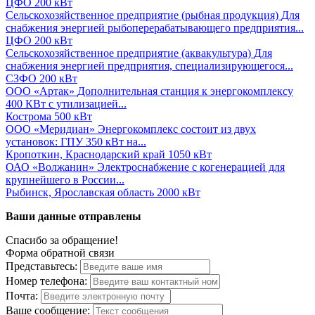
ЦФО
200 кВт
Сельскохозяйственное предприятие (рыбная продукция)
Для
снабжения энергией рыбоперерабатывающего предприятия...
ЦФО
200 кВт
Сельскохозяйственное предприятие (аквакультура)
Для
снабжения энергией предприятия, специализирующегося...
СЗФО
200 кВт
ООО «Артак»
Дополнительная станция к энергокомплексу
400 КВт с утилизацией...
Кострома
500 кВт
ООО «Меридиан»
Энергокомплекс состоит из двух
установок: ГПУ 350 кВт на...
Кропоткин, Краснодарский край
1050 кВт
ОАО «Волжанин»
Электроснабжение с когенерацией для
крупнейшего в России...
Рыбинск, Ярославская область
2000 кВт
Ваши данные отправлены
Спасибо за обращение!
Форма обратной связи
Представьтесь:
Номер телефона:
Почта:
Ваше сообщение: