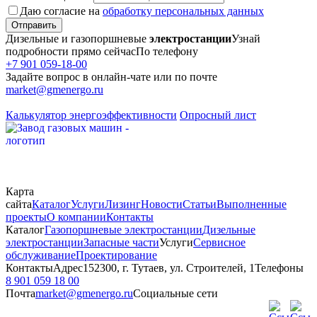
Даю согласие на
обработку персональных данных
Отправить
Дизельные и газопоршневые
электростанции
Узнай
подробности прямо сейчас
По телефону
+7 901 059-18-00
Задайте вопрос в онлайн-чате или по почте
market@gmenergo.ru
Калькулятор энергоэффективности
Опросный лист
Карта
сайта
Каталог
Услуги
Лизинг
Новости
Статьи
Выполненные
проекты
О компании
Контакты
Каталог
Газопоршневые электростанции
Дизельные
электростанции
Запасные части
Услуги
Сервисное
обслуживание
Проектирование
Контакты
Адрес
152300, г. Тутаев, ул. Строителей, 1
Телефоны
8 901 059 18 00
Почта
market@gmenergo.ru
Социальные сети