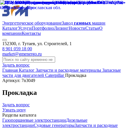
Энергетическое оборудование
Завод
газовых
машин
Каталог
Услуги
Портфолио
Лизинг
Новости
Статьи
О
компании
Контакты
152300, г. Тутаев, ул. Строителей, 1
8 901 059 18 00
market@gmenergo.ru
Задать вопрос
Главная
Каталог
Запчасти и расходные материалы
Запасные
части для двигателей Caterpillar
Прокладка
Артикул: 7n3049
Прокладка
Задать вопрос
Узнать цену
Разделы каталога
Газопоршневые электростанции
Дизельные
электростанции
Судовые генераторы
Запчасти и расходные