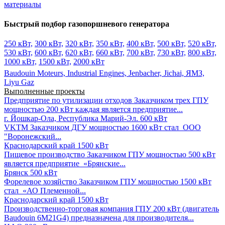
материалы
Быстрый подбор газопоршневого генератора
250 кВт,
300 кВт,
320 кВт,
350 кВт,
400 кВт,
500 кВт,
520 кВт,
530 кВт,
600 кВт,
620 кВт,
660 кВт,
700 кВт,
730 кВт,
800 кВт,
1000 кВт,
1500 кВт,
2000 кВт
Baudouin Moteurs,
Industrial Engines,
Jenbacher,
Jichai,
ЯМЗ,
Liyu Gaz
Выполненные проекты
Предприятие по утилизации отходов
Заказчиком трех ГПУ
мощностью 200 кВт каждая является предприятие...
г. Йошкар-Ола, Республика Марий-Эл.
600 кВт
VKTM
Заказчиком ДГУ мощностью 1600 кВт стал ООО
"Воронежский...
Краснодарский край
1500 кВт
Пищевое производство
Заказчиком ГПУ мощностью 500 кВт
является предприятие «Брянские...
Брянск
500 кВт
Форелевое хозяйство
Заказчиком ГПУ мощностью 1500 кВт
стал «АО Племенной...
Краснодарский край
1500 кВт
Производственно-торговая компания
ГПУ 200 кВт (двигатель
Baudouin 6M21G4) предназначена для производителя...