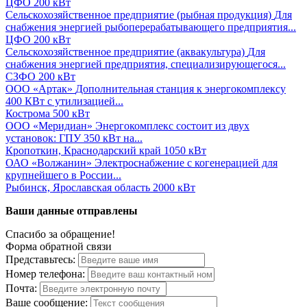
ЦФО
200 кВт
Сельскохозяйственное предприятие (рыбная продукция)
Для
снабжения энергией рыбоперерабатывающего предприятия...
ЦФО
200 кВт
Сельскохозяйственное предприятие (аквакультура)
Для
снабжения энергией предприятия, специализирующегося...
СЗФО
200 кВт
ООО «Артак»
Дополнительная станция к энергокомплексу
400 КВт с утилизацией...
Кострома
500 кВт
ООО «Меридиан»
Энергокомплекс состоит из двух
установок: ГПУ 350 кВт на...
Кропоткин, Краснодарский край
1050 кВт
ОАО «Волжанин»
Электроснабжение с когенерацией для
крупнейшего в России...
Рыбинск, Ярославская область
2000 кВт
Ваши данные отправлены
Спасибо за обращение!
Форма обратной связи
Представьтесь:
Номер телефона:
Почта:
Ваше сообщение: