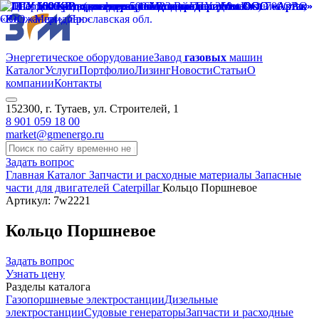
Энергетическое оборудование
Завод
газовых
машин
Каталог
Услуги
Портфолио
Лизинг
Новости
Статьи
О
компании
Контакты
152300, г. Тутаев, ул. Строителей, 1
8 901 059 18 00
market@gmenergo.ru
Задать вопрос
Главная
Каталог
Запчасти и расходные материалы
Запасные
части для двигателей Caterpillar
Кольцо Поршневое
Артикул: 7w2221
Кольцо Поршневое
Задать вопрос
Узнать цену
Разделы каталога
Газопоршневые электростанции
Дизельные
электростанции
Судовые генераторы
Запчасти и расходные