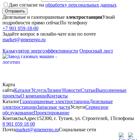
Даю согласие на
обработку персональных данных
Отправить
Дизельные и газопоршневые
электростанции
Узнай
подробности прямо сейчас
По телефону
+7 901 059-18-00
Задайте вопрос в онлайн-чате или по почте
market@gmenergo.ru
Калькулятор энергоэффективности
Опросный лист
Карта
сайта
Каталог
Услуги
Лизинг
Новости
Статьи
Выполненные
проекты
О компании
Контакты
Каталог
Газопоршневые электростанции
Дизельные
электростанции
Запасные части
Услуги
Сервисное
обслуживание
Проектирование
Контакты
Адрес
152300, г. Тутаев, ул. Строителей, 1
Телефоны
8 901 059 18 00
Почта
market@gmenergo.ru
Социальные сети