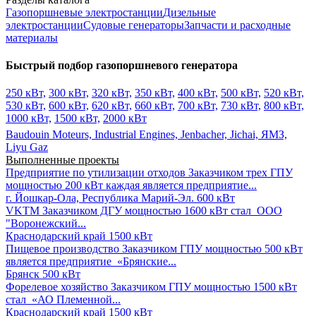
Газопоршневые электростанции
Дизельные
электростанции
Судовые генераторы
Запчасти и расходные
материалы
Быстрый подбор газопоршневого генератора
250 кВт,
300 кВт,
320 кВт,
350 кВт,
400 кВт,
500 кВт,
520 кВт,
530 кВт,
600 кВт,
620 кВт,
660 кВт,
700 кВт,
730 кВт,
800 кВт,
1000 кВт,
1500 кВт,
2000 кВт
Baudouin Moteurs,
Industrial Engines,
Jenbacher,
Jichai,
ЯМЗ,
Liyu Gaz
Выполненные проекты
Предприятие по утилизации отходов
Заказчиком трех ГПУ
мощностью 200 кВт каждая является предприятие...
г. Йошкар-Ола, Республика Марий-Эл.
600 кВт
VKTM
Заказчиком ДГУ мощностью 1600 кВт стал ООО
"Воронежский...
Краснодарский край
1500 кВт
Пищевое производство
Заказчиком ГПУ мощностью 500 кВт
является предприятие «Брянские...
Брянск
500 кВт
Форелевое хозяйство
Заказчиком ГПУ мощностью 1500 кВт
стал «АО Племенной...
Краснодарский край
1500 кВт