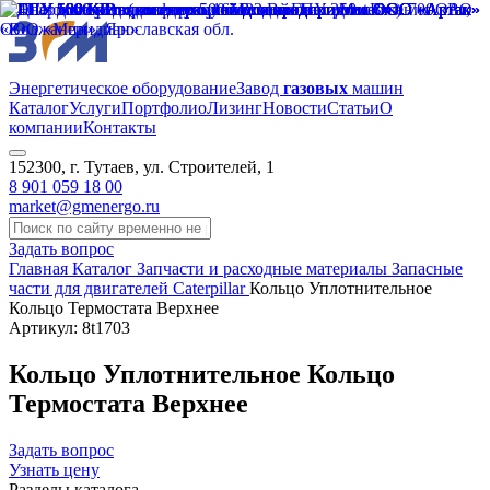
Энергетическое оборудование
Завод
газовых
машин
Каталог
Услуги
Портфолио
Лизинг
Новости
Статьи
О
компании
Контакты
152300, г. Тутаев, ул. Строителей, 1
8 901 059 18 00
market@gmenergo.ru
Задать вопрос
Главная
Каталог
Запчасти и расходные материалы
Запасные
части для двигателей Caterpillar
Кольцо Уплотнительное
Кольцо Термостата Верхнее
Артикул: 8t1703
Кольцо Уплотнительное Кольцо
Термостата Верхнее
Задать вопрос
Узнать цену
Разделы каталога