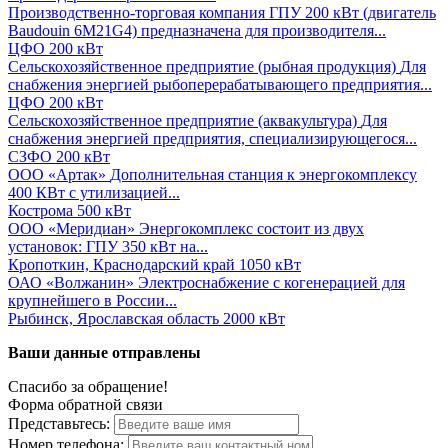
Производственно-торговая компания
ГПУ 200 кВт (двигатель
Baudouin 6M21G4) предназначена для производителя...
ЦФО
200 кВт
Сельскохозяйственное предприятие (рыбная продукция)
Для
снабжения энергией рыбоперерабатывающего предприятия...
ЦФО
200 кВт
Сельскохозяйственное предприятие (аквакультура)
Для
снабжения энергией предприятия, специализирующегося...
СЗФО
200 кВт
ООО «Артак»
Дополнительная станция к энергокомплексу
400 КВт с утилизацией...
Кострома
500 кВт
ООО «Меридиан»
Энергокомплекс состоит из двух
установок: ГПУ 350 кВт на...
Кропоткин, Краснодарский край
1050 кВт
ОАО «Волжанин»
Электроснабжение с когенерацией для
крупнейшего в России...
Рыбинск, Ярославская область
2000 кВт
Ваши данные отправлены
Спасибо за обращение!
Форма обратной связи
Представьтесь:
Номер телефона: