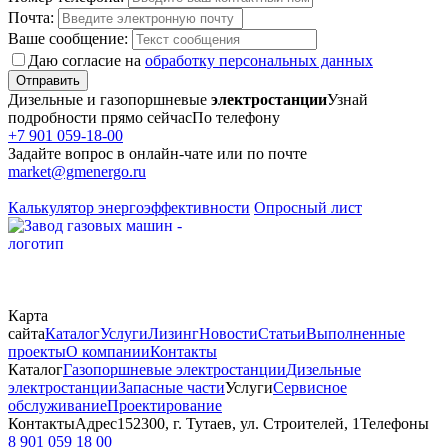
Почта:
Ваше сообщение:
Даю согласие на
обработку персональных данных
Отправить
Дизельные и газопоршневые
электростанции
Узнай
подробности прямо сейчас
По телефону
+7 901 059-18-00
Задайте вопрос в онлайн-чате или по почте
market@gmenergo.ru
Калькулятор энергоэффективности
Опросный лист
Карта
сайта
Каталог
Услуги
Лизинг
Новости
Статьи
Выполненные
проекты
О компании
Контакты
Каталог
Газопоршневые электростанции
Дизельные
электростанции
Запасные части
Услуги
Сервисное
обслуживание
Проектирование
Контакты
Адрес
152300, г. Тутаев, ул. Строителей, 1
Телефоны
8 901 059 18 00