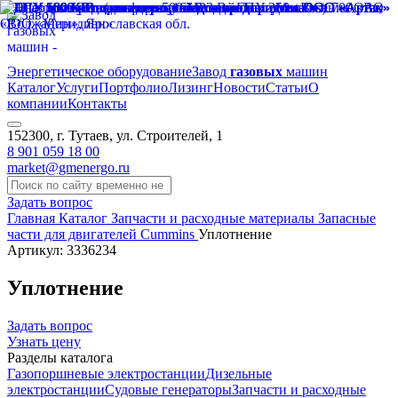
Энергетическое оборудование
Завод
газовых
машин
Каталог
Услуги
Портфолио
Лизинг
Новости
Статьи
О
компании
Контакты
152300, г. Тутаев, ул. Строителей, 1
8 901 059 18 00
market@gmenergo.ru
Задать вопрос
Главная
Каталог
Запчасти и расходные материалы
Запасные
части для двигателей Cummins
Уплотнение
Артикул: 3336234
Уплотнение
Задать вопрос
Узнать цену
Разделы каталога
Газопоршневые электростанции
Дизельные
электростанции
Судовые генераторы
Запчасти и расходные