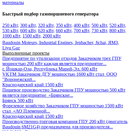
материалы
Быстрый подбор газопоршневого генератора
250 кВт,
300 кВт,
320 кВт,
350 кВт,
400 кВт,
500 кВт,
520 кВт,
530 кВт,
600 кВт,
620 кВт,
660 кВт,
700 кВт,
730 кВт,
800 кВт,
1000 кВт,
1500 кВт,
2000 кВт
Baudouin Moteurs,
Industrial Engines,
Jenbacher,
Jichai,
ЯМЗ,
Liyu Gaz
Выполненные проекты
Предприятие по утилизации отходов
Заказчиком трех ГПУ
мощностью 200 кВт каждая является предприятие...
г. Йошкар-Ола, Республика Марий-Эл.
600 кВт
VKTM
Заказчиком ДГУ мощностью 1600 кВт стал ООО
"Воронежский...
Краснодарский край
1500 кВт
Пищевое производство
Заказчиком ГПУ мощностью 500 кВт
является предприятие «Брянские...
Брянск
500 кВт
Форелевое хозяйство
Заказчиком ГПУ мощностью 1500 кВт
стал «АО Племенной...
Краснодарский край
1500 кВт
Производственно-торговая компания
ГПУ 200 кВт (двигатель
Baudouin 6M21G4) предназначена для производителя...