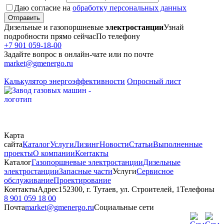
Даю согласие на
обработку персональных данных
Отправить
Дизельные и газопоршневые
электростанции
Узнай
подробности прямо сейчас
По телефону
+7 901 059-18-00
Задайте вопрос в онлайн-чате или по почте
market@gmenergo.ru
Калькулятор энергоэффективности
Опросный лист
Карта
сайта
Каталог
Услуги
Лизинг
Новости
Статьи
Выполненные
проекты
О компании
Контакты
Каталог
Газопоршневые электростанции
Дизельные
электростанции
Запасные части
Услуги
Сервисное
обслуживание
Проектирование
Контакты
Адрес
152300, г. Тутаев, ул. Строителей, 1
Телефоны
8 901 059 18 00
Почта
market@gmenergo.ru
Социальные сети