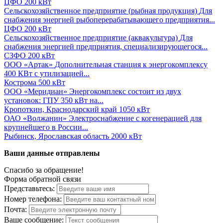
ЦФО
200 кВт
Сельскохозяйственное предприятие (рыбная продукция)
Для
снабжения энергией рыбоперерабатывающего предприятия...
ЦФО
200 кВт
Сельскохозяйственное предприятие (аквакультура)
Для
снабжения энергией предприятия, специализирующегося...
СЗФО
200 кВт
ООО «Артак»
Дополнительная станция к энергокомплексу
400 КВт с утилизацией...
Кострома
500 кВт
ООО «Меридиан»
Энергокомплекс состоит из двух
установок: ГПУ 350 кВт на...
Кропоткин, Краснодарский край
1050 кВт
ОАО «Волжанин»
Электроснабжение с когенерацией для
крупнейшего в России...
Рыбинск, Ярославская область
2000 кВт
Ваши данные отправлены
Спасибо за обращение!
Форма обратной связи
Представьтесь:
Номер телефона:
Почта:
Ваше сообщение: