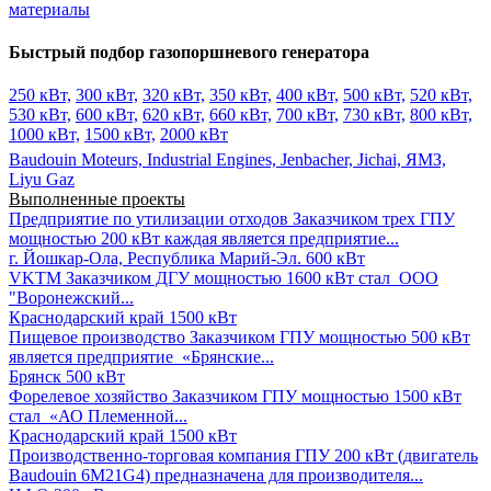
материалы
Быстрый подбор газопоршневого генератора
250 кВт,
300 кВт,
320 кВт,
350 кВт,
400 кВт,
500 кВт,
520 кВт,
530 кВт,
600 кВт,
620 кВт,
660 кВт,
700 кВт,
730 кВт,
800 кВт,
1000 кВт,
1500 кВт,
2000 кВт
Baudouin Moteurs,
Industrial Engines,
Jenbacher,
Jichai,
ЯМЗ,
Liyu Gaz
Выполненные проекты
Предприятие по утилизации отходов
Заказчиком трех ГПУ
мощностью 200 кВт каждая является предприятие...
г. Йошкар-Ола, Республика Марий-Эл.
600 кВт
VKTM
Заказчиком ДГУ мощностью 1600 кВт стал ООО
"Воронежский...
Краснодарский край
1500 кВт
Пищевое производство
Заказчиком ГПУ мощностью 500 кВт
является предприятие «Брянские...
Брянск
500 кВт
Форелевое хозяйство
Заказчиком ГПУ мощностью 1500 кВт
стал «АО Племенной...
Краснодарский край
1500 кВт
Производственно-торговая компания
ГПУ 200 кВт (двигатель
Baudouin 6M21G4) предназначена для производителя...