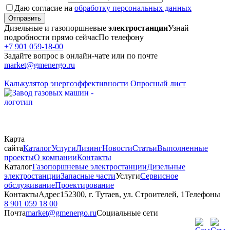
Даю согласие на
обработку персональных данных
Отправить
Дизельные и газопоршневые
электростанции
Узнай
подробности прямо сейчас
По телефону
+7 901 059-18-00
Задайте вопрос в онлайн-чате или по почте
market@gmenergo.ru
Калькулятор энергоэффективности
Опросный лист
Карта
сайта
Каталог
Услуги
Лизинг
Новости
Статьи
Выполненные
проекты
О компании
Контакты
Каталог
Газопоршневые электростанции
Дизельные
электростанции
Запасные части
Услуги
Сервисное
обслуживание
Проектирование
Контакты
Адрес
152300, г. Тутаев, ул. Строителей, 1
Телефоны
8 901 059 18 00
Почта
market@gmenergo.ru
Социальные сети