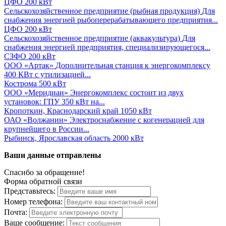
ЦФО
200 кВт
Сельскохозяйственное предприятие (рыбная продукция)
Для
снабжения энергией рыбоперерабатывающего предприятия...
ЦФО
200 кВт
Сельскохозяйственное предприятие (аквакультура)
Для
снабжения энергией предприятия, специализирующегося...
СЗФО
200 кВт
ООО «Артак»
Дополнительная станция к энергокомплексу
400 КВт с утилизацией...
Кострома
500 кВт
ООО «Меридиан»
Энергокомплекс состоит из двух
установок: ГПУ 350 кВт на...
Кропоткин, Краснодарский край
1050 кВт
ОАО «Волжанин»
Электроснабжение с когенерацией для
крупнейшего в России...
Рыбинск, Ярославская область
2000 кВт
Ваши данные отправлены
Спасибо за обращение!
Форма обратной связи
Представьтесь:
Номер телефона:
Почта:
Ваше сообщение: