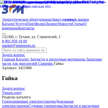
Энергетическое оборудование
Завод
газовых
машин
Каталог
Услуги
Портфолио
Лизинг
Новости
Статьи
О
компании
Контакты
152300, г. Тутаев, ул. Строителей, 1
8 901 059 18 00
market@gmenergo.ru
Задать вопрос
Главная
Каталог
Запчасти и расходные материалы
Запасные
части для двигателей Cummins
Гайка
Артикул: 3421908
Гайка
Задать вопрос
Узнать цену
Разделы каталога
Газопоршневые электростанции
Дизельные
электростанции
Судовые генераторы
Запчасти и расходные