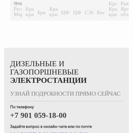
предприятие...
Ола,
Кропоткин
Рыби
Республика
Краснодарский
Краснодарский
Краснодар
Ярос
1500 КВТ
1500 КВТ
Брянск
ЦФО
ЦФО
СЗФО
Кострома
500 КВТ
200 КВТ
200 КВТ
200 КВТ
500 К
Марий-Эл.
край
край
край
обла
ДИЗЕЛЬНЫЕ И
ГАЗОПОРШНЕВЫЕ
ЭЛЕКТРОСТАНЦИИ
УЗНАЙ ПОДРОБНОСТИ ПРЯМО СЕЙЧАС
По телефону
+7 901 059-18-00
Задайте вопрос в онлайн-чате или по почте