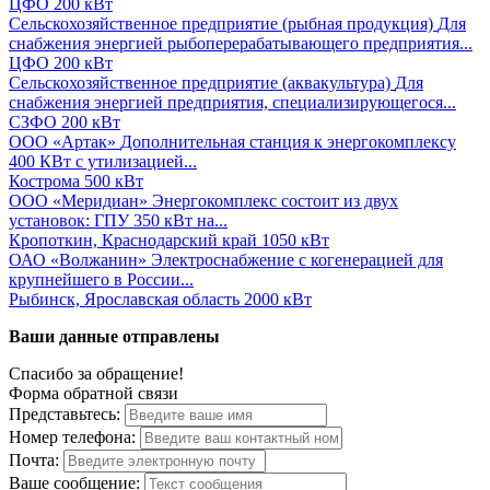
ЦФО
200 кВт
Сельскохозяйственное предприятие (рыбная продукция)
Для
снабжения энергией рыбоперерабатывающего предприятия...
ЦФО
200 кВт
Сельскохозяйственное предприятие (аквакультура)
Для
снабжения энергией предприятия, специализирующегося...
СЗФО
200 кВт
ООО «Артак»
Дополнительная станция к энергокомплексу
400 КВт с утилизацией...
Кострома
500 кВт
ООО «Меридиан»
Энергокомплекс состоит из двух
установок: ГПУ 350 кВт на...
Кропоткин, Краснодарский край
1050 кВт
ОАО «Волжанин»
Электроснабжение с когенерацией для
крупнейшего в России...
Рыбинск, Ярославская область
2000 кВт
Ваши данные отправлены
Спасибо за обращение!
Форма обратной связи
Представьтесь:
Номер телефона:
Почта:
Ваше сообщение: