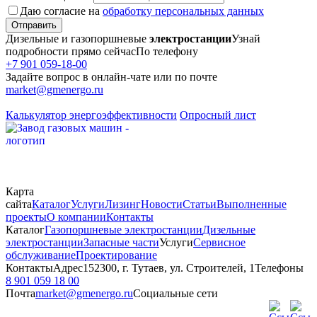
Даю согласие на
обработку персональных данных
Отправить
Дизельные и газопоршневые
электростанции
Узнай
подробности прямо сейчас
По телефону
+7 901 059-18-00
Задайте вопрос в онлайн-чате или по почте
market@gmenergo.ru
Калькулятор энергоэффективности
Опросный лист
Карта
сайта
Каталог
Услуги
Лизинг
Новости
Статьи
Выполненные
проекты
О компании
Контакты
Каталог
Газопоршневые электростанции
Дизельные
электростанции
Запасные части
Услуги
Сервисное
обслуживание
Проектирование
Контакты
Адрес
152300, г. Тутаев, ул. Строителей, 1
Телефоны
8 901 059 18 00
Почта
market@gmenergo.ru
Социальные сети