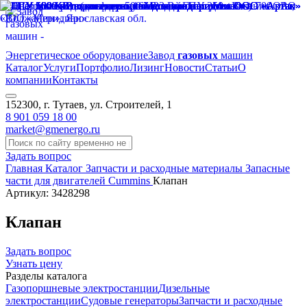
Энергетическое оборудование
Завод
газовых
машин
Каталог
Услуги
Портфолио
Лизинг
Новости
Статьи
О
компании
Контакты
152300, г. Тутаев, ул. Строителей, 1
8 901 059 18 00
market@gmenergo.ru
Задать вопрос
Главная
Каталог
Запчасти и расходные материалы
Запасные
части для двигателей Cummins
Клапан
Артикул: 3428298
Клапан
Задать вопрос
Узнать цену
Разделы каталога
Газопоршневые электростанции
Дизельные
электростанции
Судовые генераторы
Запчасти и расходные