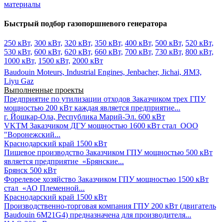
материалы
Быстрый подбор газопоршневого генератора
250 кВт,
300 кВт,
320 кВт,
350 кВт,
400 кВт,
500 кВт,
520 кВт,
530 кВт,
600 кВт,
620 кВт,
660 кВт,
700 кВт,
730 кВт,
800 кВт,
1000 кВт,
1500 кВт,
2000 кВт
Baudouin Moteurs,
Industrial Engines,
Jenbacher,
Jichai,
ЯМЗ,
Liyu Gaz
Выполненные проекты
Предприятие по утилизации отходов
Заказчиком трех ГПУ
мощностью 200 кВт каждая является предприятие...
г. Йошкар-Ола, Республика Марий-Эл.
600 кВт
VKTM
Заказчиком ДГУ мощностью 1600 кВт стал ООО
"Воронежский...
Краснодарский край
1500 кВт
Пищевое производство
Заказчиком ГПУ мощностью 500 кВт
является предприятие «Брянские...
Брянск
500 кВт
Форелевое хозяйство
Заказчиком ГПУ мощностью 1500 кВт
стал «АО Племенной...
Краснодарский край
1500 кВт
Производственно-торговая компания
ГПУ 200 кВт (двигатель
Baudouin 6M21G4) предназначена для производителя...