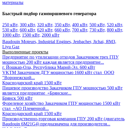
материалы
Быстрый подбор газопоршневого генератора
250 кВт,
300 кВт,
320 кВт,
350 кВт,
400 кВт,
500 кВт,
520 кВт,
530 кВт,
600 кВт,
620 кВт,
660 кВт,
700 кВт,
730 кВт,
800 кВт,
1000 кВт,
1500 кВт,
2000 кВт
Baudouin Moteurs,
Industrial Engines,
Jenbacher,
Jichai,
ЯМЗ,
Liyu Gaz
Выполненные проекты
Предприятие по утилизации отходов
Заказчиком трех ГПУ
мощностью 200 кВт каждая является предприятие...
г. Йошкар-Ола, Республика Марий-Эл.
600 кВт
VKTM
Заказчиком ДГУ мощностью 1600 кВт стал ООО
"Воронежский...
Краснодарский край
1500 кВт
Пищевое производство
Заказчиком ГПУ мощностью 500 кВт
является предприятие «Брянские...
Брянск
500 кВт
Форелевое хозяйство
Заказчиком ГПУ мощностью 1500 кВт
стал «АО Племенной...
Краснодарский край
1500 кВт
Производственно-торговая компания
ГПУ 200 кВт (двигатель
Baudouin 6M21G4) предназначена для производителя...