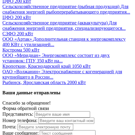
ЦФО
200 кВт
Сельскохозяйственное предприятие (рыбная продукция)
Для
снабжения энергией рыбоперерабатывающего предприятия...
ЦФО
200 кВт
Сельскохозяйственное предприятие (аквакультура)
Для
снабжения энергией предприятия, специализирующегося...
СЗФО
200 кВт
ООО «Артак»
Дополнительная станция к энергокомплексу
400 КВт с утилизацией...
Кострома
500 кВт
ООО «Меридиан»
Энергокомплекс состоит из двух
установок: ГПУ 350 кВт на...
Кропоткин, Краснодарский край
1050 кВт
ОАО «Волжанин»
Электроснабжение с когенерацией для
крупнейшего в России...
Рыбинск, Ярославская область
2000 кВт
Ваши данные отправлены
Спасибо за обращение!
Форма обратной связи
Представьтесь:
Номер телефона:
Почта:
Ваше сообщение: