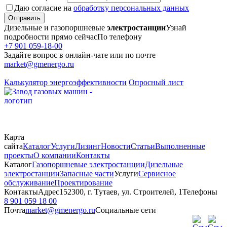
Даю согласие на
обработку персональных данных
Отправить
Дизельные и газопоршневые
электростанции
Узнай
подробности прямо сейчас
По телефону
+7 901 059-18-00
Задайте вопрос в онлайн-чате или по почте
market@gmenergo.ru
Калькулятор энергоэффективности
Опросный лист
Карта
сайта
Каталог
Услуги
Лизинг
Новости
Статьи
Выполненные
проекты
О компании
Контакты
Каталог
Газопоршневые электростанции
Дизельные
электростанции
Запасные части
Услуги
Сервисное
обслуживание
Проектирование
Контакты
Адрес
152300, г. Тутаев, ул. Строителей, 1
Телефоны
8 901 059 18 00
Почта
market@gmenergo.ru
Социальные сети