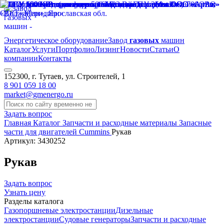
Энергетическое оборудование
Завод
газовых
машин
Каталог
Услуги
Портфолио
Лизинг
Новости
Статьи
О
компании
Контакты
152300, г. Тутаев, ул. Строителей, 1
8 901 059 18 00
market@gmenergo.ru
Задать вопрос
Главная
Каталог
Запчасти и расходные материалы
Запасные
части для двигателей Cummins
Рукав
Артикул: 3430252
Рукав
Задать вопрос
Узнать цену
Разделы каталога
Газопоршневые электростанции
Дизельные
электростанции
Судовые генераторы
Запчасти и расходные