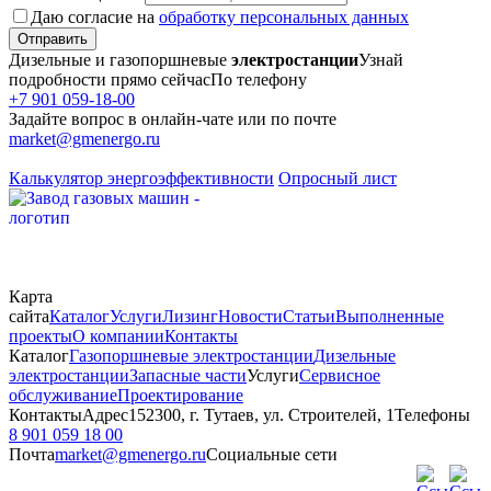
Даю согласие на
обработку персональных данных
Отправить
Дизельные и газопоршневые
электростанции
Узнай
подробности прямо сейчас
По телефону
+7 901 059-18-00
Задайте вопрос в онлайн-чате или по почте
market@gmenergo.ru
Калькулятор энергоэффективности
Опросный лист
Карта
сайта
Каталог
Услуги
Лизинг
Новости
Статьи
Выполненные
проекты
О компании
Контакты
Каталог
Газопоршневые электростанции
Дизельные
электростанции
Запасные части
Услуги
Сервисное
обслуживание
Проектирование
Контакты
Адрес
152300, г. Тутаев, ул. Строителей, 1
Телефоны
8 901 059 18 00
Почта
market@gmenergo.ru
Социальные сети