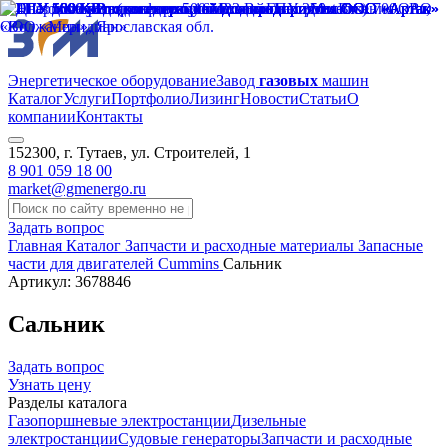
Энергетическое оборудование
Завод
газовых
машин
Каталог
Услуги
Портфолио
Лизинг
Новости
Статьи
О
компании
Контакты
152300, г. Тутаев, ул. Строителей, 1
8 901 059 18 00
market@gmenergo.ru
Задать вопрос
Главная
Каталог
Запчасти и расходные материалы
Запасные
части для двигателей Cummins
Сальник
Артикул: 3678846
Сальник
Задать вопрос
Узнать цену
Разделы каталога
Газопоршневые электростанции
Дизельные
электростанции
Судовые генераторы
Запчасти и расходные