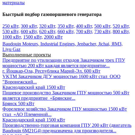
материалы
Быстрый подбор газопоршневого генератора
250 кВт,
300 кВт,
320 кВт,
350 кВт,
400 кВт,
500 кВт,
520 кВт,
530 кВт,
600 кВт,
620 кВт,
660 кВт,
700 кВт,
730 кВт,
800 кВт,
1000 кВт,
1500 кВт,
2000 кВт
Baudouin Moteurs,
Industrial Engines,
Jenbacher,
Jichai,
ЯМЗ,
Liyu Gaz
Выполненные проекты
Предприятие по утилизации отходов
Заказчиком трех ГПУ
мощностью 200 кВт каждая является предприятие...
г. Йошкар-Ола, Республика Марий-Эл.
600 кВт
VKTM
Заказчиком ДГУ мощностью 1600 кВт стал ООО
"Воронежский...
Краснодарский край
1500 кВт
Пищевое производство
Заказчиком ГПУ мощностью 500 кВт
является предприятие «Брянские...
Брянск
500 кВт
Форелевое хозяйство
Заказчиком ГПУ мощностью 1500 кВт
стал «АО Племенной...
Краснодарский край
1500 кВт
Производственно-торговая компания
ГПУ 200 кВт (двигатель
Baudouin 6M21G4) предназначена для производителя...