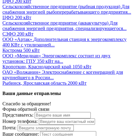
ЦФО
200 кВт
Сельскохозяйственное предприятие (рыбная продукция)
Для
снабжения энергией рыбоперерабатывающего предприятия...
ЦФО
200 кВт
Сельскохозяйственное предприятие (аквакультура)
Для
снабжения энергией предприятия, специализирующегося...
СЗФО
200 кВт
ООО «Артак»
Дополнительная станция к энергокомплексу
400 КВт с утилизацией...
Кострома
500 кВт
ООО «Меридиан»
Энергокомплекс состоит из двух
установок: ГПУ 350 кВт на...
Кропоткин, Краснодарский край
1050 кВт
ОАО «Волжанин»
Электроснабжение с когенерацией для
крупнейшего в России...
Рыбинск, Ярославская область
2000 кВт
Ваши данные отправлены
Спасибо за обращение!
Форма обратной связи
Представьтесь:
Номер телефона:
Почта:
Ваше сообщение: