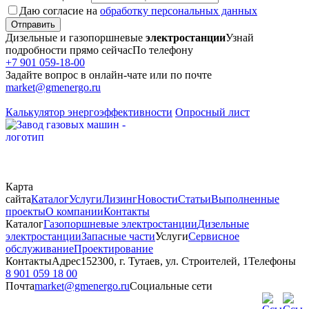
Даю согласие на
обработку персональных данных
Отправить
Дизельные и газопоршневые
электростанции
Узнай
подробности прямо сейчас
По телефону
+7 901 059-18-00
Задайте вопрос в онлайн-чате или по почте
market@gmenergo.ru
Калькулятор энергоэффективности
Опросный лист
Карта
сайта
Каталог
Услуги
Лизинг
Новости
Статьи
Выполненные
проекты
О компании
Контакты
Каталог
Газопоршневые электростанции
Дизельные
электростанции
Запасные части
Услуги
Сервисное
обслуживание
Проектирование
Контакты
Адрес
152300, г. Тутаев, ул. Строителей, 1
Телефоны
8 901 059 18 00
Почта
market@gmenergo.ru
Социальные сети