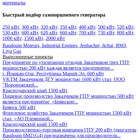
материалы
Быстрый подбор газопоршневого генератора
250 кВт,
300 кВт,
320 кВт,
350 кВт,
400 кВт,
500 кВт,
520 кВт,
530 кВт,
600 кВт,
620 кВт,
660 кВт,
700 кВт,
730 кВт,
800 кВт,
1000 кВт,
1500 кВт,
2000 кВт
Baudouin Moteurs,
Industrial Engines,
Jenbacher,
Jichai,
ЯМЗ,
Liyu Gaz
Выполненные проекты
Предприятие по утилизации отходов
Заказчиком трех ГПУ
мощностью 200 кВт каждая является предприятие...
г. Йошкар-Ола, Республика Марий-Эл.
600 кВт
VKTM
Заказчиком ДГУ мощностью 1600 кВт стал ООО
"Воронежский...
Краснодарский край
1500 кВт
Пищевое производство
Заказчиком ГПУ мощностью 500 кВт
является предприятие «Брянские...
Брянск
500 кВт
Форелевое хозяйство
Заказчиком ГПУ мощностью 1500 кВт
стал «АО Племенной...
Краснодарский край
1500 кВт
Производственно-торговая компания
ГПУ 200 кВт (двигатель
Baudouin 6M21G4) предназначена для производителя...