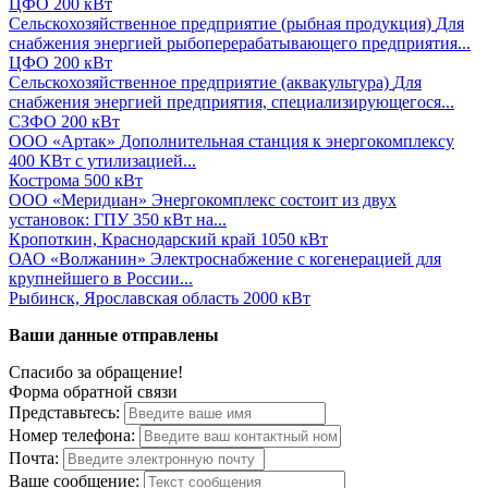
ЦФО
200 кВт
Сельскохозяйственное предприятие (рыбная продукция)
Для
снабжения энергией рыбоперерабатывающего предприятия...
ЦФО
200 кВт
Сельскохозяйственное предприятие (аквакультура)
Для
снабжения энергией предприятия, специализирующегося...
СЗФО
200 кВт
ООО «Артак»
Дополнительная станция к энергокомплексу
400 КВт с утилизацией...
Кострома
500 кВт
ООО «Меридиан»
Энергокомплекс состоит из двух
установок: ГПУ 350 кВт на...
Кропоткин, Краснодарский край
1050 кВт
ОАО «Волжанин»
Электроснабжение с когенерацией для
крупнейшего в России...
Рыбинск, Ярославская область
2000 кВт
Ваши данные отправлены
Спасибо за обращение!
Форма обратной связи
Представьтесь:
Номер телефона:
Почта:
Ваше сообщение: