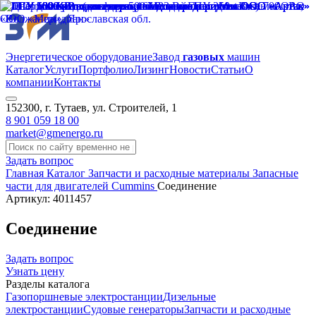
Энергетическое оборудование
Завод
газовых
машин
Каталог
Услуги
Портфолио
Лизинг
Новости
Статьи
О
компании
Контакты
152300, г. Тутаев, ул. Строителей, 1
8 901 059 18 00
market@gmenergo.ru
Задать вопрос
Главная
Каталог
Запчасти и расходные материалы
Запасные
части для двигателей Cummins
Соединение
Артикул: 4011457
Соединение
Задать вопрос
Узнать цену
Разделы каталога
Газопоршневые электростанции
Дизельные
электростанции
Судовые генераторы
Запчасти и расходные