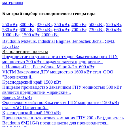
материалы
Быстрый подбор газопоршневого генератора
250 кВт,
300 кВт,
320 кВт,
350 кВт,
400 кВт,
500 кВт,
520 кВт,
530 кВт,
600 кВт,
620 кВт,
660 кВт,
700 кВт,
730 кВт,
800 кВт,
1000 кВт,
1500 кВт,
2000 кВт
Baudouin Moteurs,
Industrial Engines,
Jenbacher,
Jichai,
ЯМЗ,
Liyu Gaz
Выполненные проекты
Предприятие по утилизации отходов
Заказчиком трех ГПУ
мощностью 200 кВт каждая является предприятие...
г. Йошкар-Ола, Республика Марий-Эл.
600 кВт
VKTM
Заказчиком ДГУ мощностью 1600 кВт стал ООО
"Воронежский...
Краснодарский край
1500 кВт
Пищевое производство
Заказчиком ГПУ мощностью 500 кВт
является предприятие «Брянские...
Брянск
500 кВт
Форелевое хозяйство
Заказчиком ГПУ мощностью 1500 кВт
стал «АО Племенной...
Краснодарский край
1500 кВт
Производственно-торговая компания
ГПУ 200 кВт (двигатель
Baudouin 6M21G4) предназначена для производителя...