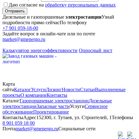
Даю согласие на
обработку персональных данных
Отправить
Дизельные и газопоршневые
электростанции
Узнай
подробности прямо сейчас
По телефону
+7 901 059-18-00
Задайте вопрос в онлайн-чате или по почте
market@gmenergo.ru
Калькулятор энергоэффективности
Опросный лист
Карта
сайта
Каталог
Услуги
Лизинг
Новости
Статьи
Выполненные
проекты
О компании
Контакты
Каталог
Газопоршневые электростанции
Дизельные
электростанции
Запасные части
Услуги
Сервисное
обслуживание
Проектирование
Контакты
Адрес
152300, г. Тутаев, ул. Строителей, 1
Телефоны
8 901 059 18 00
Почта
market@gmenergo.ru
Социальные сети