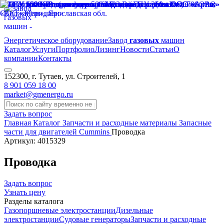
Энергетическое оборудование
Завод
газовых
машин
Каталог
Услуги
Портфолио
Лизинг
Новости
Статьи
О
компании
Контакты
152300, г. Тутаев, ул. Строителей, 1
8 901 059 18 00
market@gmenergo.ru
Задать вопрос
Главная
Каталог
Запчасти и расходные материалы
Запасные
части для двигателей Cummins
Проводка
Артикул: 4015329
Проводка
Задать вопрос
Узнать цену
Разделы каталога
Газопоршневые электростанции
Дизельные
электростанции
Судовые генераторы
Запчасти и расходные