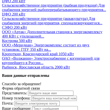
ЦФО
200 кВт
Сельскохозяйственное предприятие (рыбная продукция)
Для
снабжения энергией рыбоперерабатывающего предприятия...
ЦФО
200 кВт
Сельскохозяйственное предприятие (аквакультура)
Для
снабжения энергией предприятия, специализирующегося...
СЗФО
200 кВт
ООО «Артак»
Дополнительная станция к энергокомплексу
400 КВт с утилизацией...
Кострома
500 кВт
ООО «Меридиан»
Энергокомплекс состоит из двух
установок: ГПУ 350 кВт на...
Кропоткин, Краснодарский край
1050 кВт
ОАО «Волжанин»
Электроснабжение с когенерацией для
крупнейшего в России...
Рыбинск, Ярославская область
2000 кВт
Ваши данные отправлены
Спасибо за обращение!
Форма обратной связи
Представьтесь:
Номер телефона:
Почта:
Ваше сообщение: