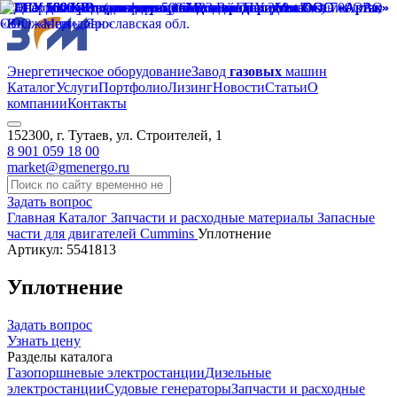
Энергетическое оборудование
Завод
газовых
машин
Каталог
Услуги
Портфолио
Лизинг
Новости
Статьи
О
компании
Контакты
152300, г. Тутаев, ул. Строителей, 1
8 901 059 18 00
market@gmenergo.ru
Задать вопрос
Главная
Каталог
Запчасти и расходные материалы
Запасные
части для двигателей Cummins
Уплотнение
Артикул: 5541813
Уплотнение
Задать вопрос
Узнать цену
Разделы каталога
Газопоршневые электростанции
Дизельные
электростанции
Судовые генераторы
Запчасти и расходные