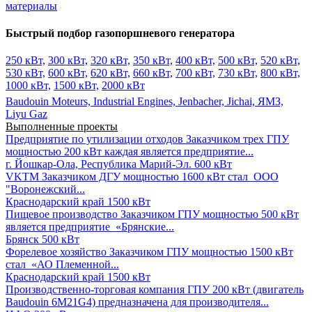
материалы
Быстрый подбор газопоршневого генератора
250 кВт,
300 кВт,
320 кВт,
350 кВт,
400 кВт,
500 кВт,
520 кВт,
530 кВт,
600 кВт,
620 кВт,
660 кВт,
700 кВт,
730 кВт,
800 кВт,
1000 кВт,
1500 кВт,
2000 кВт
Baudouin Moteurs,
Industrial Engines,
Jenbacher,
Jichai,
ЯМЗ,
Liyu Gaz
Выполненные проекты
Предприятие по утилизации отходов
Заказчиком трех ГПУ
мощностью 200 кВт каждая является предприятие...
г. Йошкар-Ола, Республика Марий-Эл.
600 кВт
VKTM
Заказчиком ДГУ мощностью 1600 кВт стал ООО
"Воронежский...
Краснодарский край
1500 кВт
Пищевое производство
Заказчиком ГПУ мощностью 500 кВт
является предприятие «Брянские...
Брянск
500 кВт
Форелевое хозяйство
Заказчиком ГПУ мощностью 1500 кВт
стал «АО Племенной...
Краснодарский край
1500 кВт
Производственно-торговая компания
ГПУ 200 кВт (двигатель
Baudouin 6M21G4) предназначена для производителя...