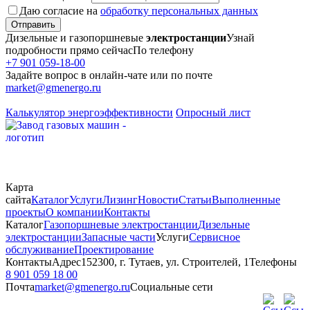
Даю согласие на
обработку персональных данных
Отправить
Дизельные и газопоршневые
электростанции
Узнай
подробности прямо сейчас
По телефону
+7 901 059-18-00
Задайте вопрос в онлайн-чате или по почте
market@gmenergo.ru
Калькулятор энергоэффективности
Опросный лист
Карта
сайта
Каталог
Услуги
Лизинг
Новости
Статьи
Выполненные
проекты
О компании
Контакты
Каталог
Газопоршневые электростанции
Дизельные
электростанции
Запасные части
Услуги
Сервисное
обслуживание
Проектирование
Контакты
Адрес
152300, г. Тутаев, ул. Строителей, 1
Телефоны
8 901 059 18 00
Почта
market@gmenergo.ru
Социальные сети