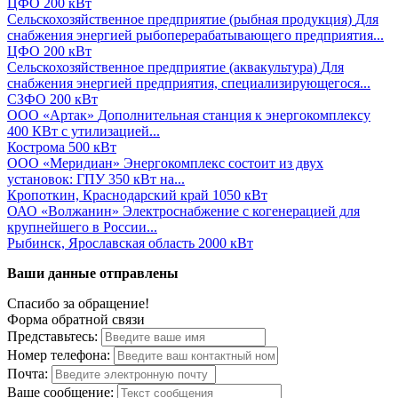
ЦФО
200 кВт
Сельскохозяйственное предприятие (рыбная продукция)
Для
снабжения энергией рыбоперерабатывающего предприятия...
ЦФО
200 кВт
Сельскохозяйственное предприятие (аквакультура)
Для
снабжения энергией предприятия, специализирующегося...
СЗФО
200 кВт
ООО «Артак»
Дополнительная станция к энергокомплексу
400 КВт с утилизацией...
Кострома
500 кВт
ООО «Меридиан»
Энергокомплекс состоит из двух
установок: ГПУ 350 кВт на...
Кропоткин, Краснодарский край
1050 кВт
ОАО «Волжанин»
Электроснабжение с когенерацией для
крупнейшего в России...
Рыбинск, Ярославская область
2000 кВт
Ваши данные отправлены
Спасибо за обращение!
Форма обратной связи
Представьтесь:
Номер телефона:
Почта:
Ваше сообщение: