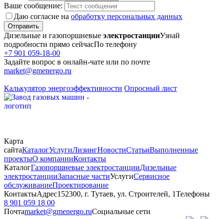
Ваше сообщение:
Даю согласие на
обработку персональных данных
Отправить
Дизельные и газопоршневые
электростанции
Узнай
подробности прямо сейчас
По телефону
+7 901 059-18-00
Задайте вопрос в онлайн-чате или по почте
market@gmenergo.ru
Калькулятор энергоэффективности
Опросный лист
Карта
сайта
Каталог
Услуги
Лизинг
Новости
Статьи
Выполненные
проекты
О компании
Контакты
Каталог
Газопоршневые электростанции
Дизельные
электростанции
Запасные части
Услуги
Сервисное
обслуживание
Проектирование
Контакты
Адрес
152300, г. Тутаев, ул. Строителей, 1
Телефоны
8 901 059 18 00
Почта
market@gmenergo.ru
Социальные сети