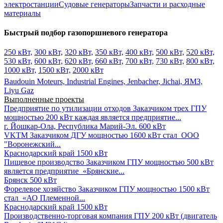
электростанции
Судовые генераторы
Запчасти и расходные
материалы
Быстрый подбор газопоршневого генератора
250 кВт,
300 кВт,
320 кВт,
350 кВт,
400 кВт,
500 кВт,
520 кВт,
530 кВт,
600 кВт,
620 кВт,
660 кВт,
700 кВт,
730 кВт,
800 кВт,
1000 кВт,
1500 кВт,
2000 кВт
Baudouin Moteurs,
Industrial Engines,
Jenbacher,
Jichai,
ЯМЗ,
Liyu Gaz
Выполненные проекты
Предприятие по утилизации отходов
Заказчиком трех ГПУ
мощностью 200 кВт каждая является предприятие...
г. Йошкар-Ола, Республика Марий-Эл.
600 кВт
VKTM
Заказчиком ДГУ мощностью 1600 кВт стал ООО
"Воронежский...
Краснодарский край
1500 кВт
Пищевое производство
Заказчиком ГПУ мощностью 500 кВт
является предприятие «Брянские...
Брянск
500 кВт
Форелевое хозяйство
Заказчиком ГПУ мощностью 1500 кВт
стал «АО Племенной...
Краснодарский край
1500 кВт
Производственно-торговая компания
ГПУ 200 кВт (двигатель