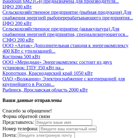
Baudouin 6M21G4) предназначена для производителя...
ЦФО
200 кВт
Сельскохозяйственное предприятие (рыбная продукция)
Для
снабжения энергией рыбоперерабатывающего предприятия...
ЦФО
200 кВт
Сельскохозяйственное предприятие (аквакультура)
Для
снабжения энергией предприятия, специализирующегося...
СЗФО
200 кВт
ООО «Артак»
Дополнительная станция к энергокомплексу
400 КВт с утилизацией...
Кострома
500 кВт
ООО «Меридиан»
Энергокомплекс состоит из двух
установок: ГПУ 350 кВт на...
Кропоткин, Краснодарский край
1050 кВт
ОАО «Волжанин»
Электроснабжение с когенерацией для
крупнейшего в России...
Рыбинск, Ярославская область
2000 кВт
Ваши данные отправлены
Спасибо за обращение!
Форма обратной связи
Представьтесь:
Номер телефона:
Почта: