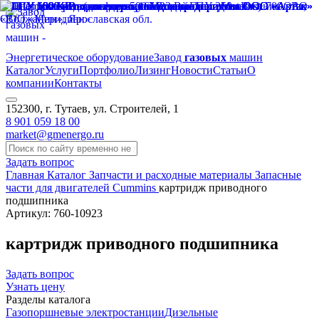
Энергетическое оборудование
Завод
газовых
машин
Каталог
Услуги
Портфолио
Лизинг
Новости
Статьи
О
компании
Контакты
152300, г. Тутаев, ул. Строителей, 1
8 901 059 18 00
market@gmenergo.ru
Задать вопрос
Главная
Каталог
Запчасти и расходные материалы
Запасные
части для двигателей Cummins
картридж приводного
подшипника
Артикул: 760-10923
картридж приводного подшипника
Задать вопрос
Узнать цену
Разделы каталога
Газопоршневые электростанции
Дизельные