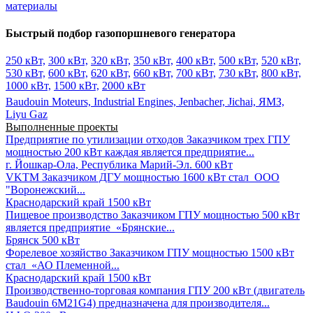
материалы
Быстрый подбор газопоршневого генератора
250 кВт,
300 кВт,
320 кВт,
350 кВт,
400 кВт,
500 кВт,
520 кВт,
530 кВт,
600 кВт,
620 кВт,
660 кВт,
700 кВт,
730 кВт,
800 кВт,
1000 кВт,
1500 кВт,
2000 кВт
Baudouin Moteurs,
Industrial Engines,
Jenbacher,
Jichai,
ЯМЗ,
Liyu Gaz
Выполненные проекты
Предприятие по утилизации отходов
Заказчиком трех ГПУ
мощностью 200 кВт каждая является предприятие...
г. Йошкар-Ола, Республика Марий-Эл.
600 кВт
VKTM
Заказчиком ДГУ мощностью 1600 кВт стал ООО
"Воронежский...
Краснодарский край
1500 кВт
Пищевое производство
Заказчиком ГПУ мощностью 500 кВт
является предприятие «Брянские...
Брянск
500 кВт
Форелевое хозяйство
Заказчиком ГПУ мощностью 1500 кВт
стал «АО Племенной...
Краснодарский край
1500 кВт
Производственно-торговая компания
ГПУ 200 кВт (двигатель
Baudouin 6M21G4) предназначена для производителя...