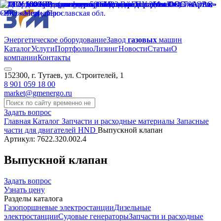
Энергетическое оборудование
Завод
газовых
машин
Каталог
Услуги
Портфолио
Лизинг
Новости
Статьи
О
компании
Контакты
152300, г. Тутаев, ул. Строителей, 1
8 901 059 18 00
market@gmenergo.ru
Задать вопрос
Главная
Каталог
Запчасти и расходные материалы
Запасные
части для двигателей HND
Выпускной клапан
Артикул: 7622.320.002.4
Выпускной клапан
Задать вопрос
Узнать цену
Разделы каталога
Газопоршневые электростанции
Дизельные
электростанции
Судовые генераторы
Запчасти и расходные