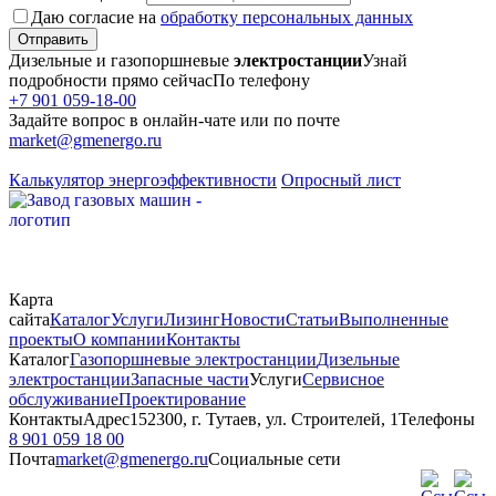
Даю согласие на
обработку персональных данных
Отправить
Дизельные и газопоршневые
электростанции
Узнай
подробности прямо сейчас
По телефону
+7 901 059-18-00
Задайте вопрос в онлайн-чате или по почте
market@gmenergo.ru
Калькулятор энергоэффективности
Опросный лист
Карта
сайта
Каталог
Услуги
Лизинг
Новости
Статьи
Выполненные
проекты
О компании
Контакты
Каталог
Газопоршневые электростанции
Дизельные
электростанции
Запасные части
Услуги
Сервисное
обслуживание
Проектирование
Контакты
Адрес
152300, г. Тутаев, ул. Строителей, 1
Телефоны
8 901 059 18 00
Почта
market@gmenergo.ru
Социальные сети