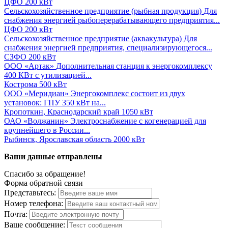
ЦФО
200 кВт
Сельскохозяйственное предприятие (рыбная продукция)
Для
снабжения энергией рыбоперерабатывающего предприятия...
ЦФО
200 кВт
Сельскохозяйственное предприятие (аквакультура)
Для
снабжения энергией предприятия, специализирующегося...
СЗФО
200 кВт
ООО «Артак»
Дополнительная станция к энергокомплексу
400 КВт с утилизацией...
Кострома
500 кВт
ООО «Меридиан»
Энергокомплекс состоит из двух
установок: ГПУ 350 кВт на...
Кропоткин, Краснодарский край
1050 кВт
ОАО «Волжанин»
Электроснабжение с когенерацией для
крупнейшего в России...
Рыбинск, Ярославская область
2000 кВт
Ваши данные отправлены
Спасибо за обращение!
Форма обратной связи
Представьтесь:
Номер телефона:
Почта:
Ваше сообщение: