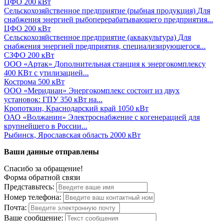
ЦФО
200 кВт
Сельскохозяйственное предприятие (рыбная продукция)
Для
снабжения энергией рыбоперерабатывающего предприятия...
ЦФО
200 кВт
Сельскохозяйственное предприятие (аквакультура)
Для
снабжения энергией предприятия, специализирующегося...
СЗФО
200 кВт
ООО «Артак»
Дополнительная станция к энергокомплексу
400 КВт с утилизацией...
Кострома
500 кВт
ООО «Меридиан»
Энергокомплекс состоит из двух
установок: ГПУ 350 кВт на...
Кропоткин, Краснодарский край
1050 кВт
ОАО «Волжанин»
Электроснабжение с когенерацией для
крупнейшего в России...
Рыбинск, Ярославская область
2000 кВт
Ваши данные отправлены
Спасибо за обращение!
Форма обратной связи
Представьтесь:
Номер телефона:
Почта:
Ваше сообщение: