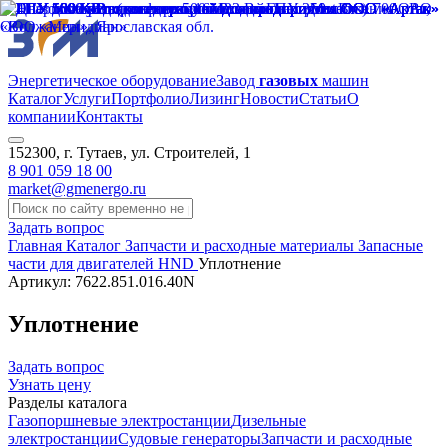
Энергетическое оборудование
Завод
газовых
машин
Каталог
Услуги
Портфолио
Лизинг
Новости
Статьи
О
компании
Контакты
152300, г. Тутаев, ул. Строителей, 1
8 901 059 18 00
market@gmenergo.ru
Задать вопрос
Главная
Каталог
Запчасти и расходные материалы
Запасные
части для двигателей HND
Уплотнение
Артикул: 7622.851.016.40N
Уплотнение
Задать вопрос
Узнать цену
Разделы каталога
Газопоршневые электростанции
Дизельные
электростанции
Судовые генераторы
Запчасти и расходные