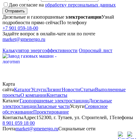
Даю согласие на
обработку персональных данных
Отправить
Дизельные и газопоршневые
электростанции
Узнай
подробности прямо сейчас
По телефону
+7 901 059-18-00
Задайте вопрос в онлайн-чате или по почте
market@gmenergo.ru
Калькулятор энергоэффективности
Опросный лист
Карта
сайта
Каталог
Услуги
Лизинг
Новости
Статьи
Выполненные
проекты
О компании
Контакты
Каталог
Газопоршневые электростанции
Дизельные
электростанции
Запасные части
Услуги
Сервисное
обслуживание
Проектирование
Контакты
Адрес
152300, г. Тутаев, ул. Строителей, 1
Телефоны
8 901 059 18 00
Почта
market@gmenergo.ru
Социальные сети