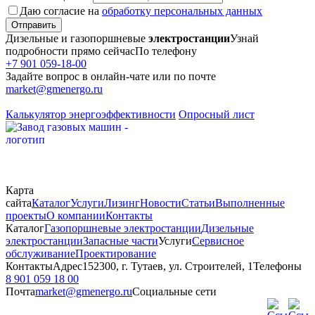
Даю согласие на
обработку персональных данных
Отправить
Дизельные и газопоршневые
электростанции
Узнай
подробности прямо сейчас
По телефону
+7 901 059-18-00
Задайте вопрос в онлайн-чате или по почте
market@gmenergo.ru
Калькулятор энергоэффективности
Опросный лист
Карта
сайта
Каталог
Услуги
Лизинг
Новости
Статьи
Выполненные
проекты
О компании
Контакты
Каталог
Газопоршневые электростанции
Дизельные
электростанции
Запасные части
Услуги
Сервисное
обслуживание
Проектирование
Контакты
Адрес
152300, г. Тутаев, ул. Строителей, 1
Телефоны
8 901 059 18 00
Почта
market@gmenergo.ru
Социальные сети