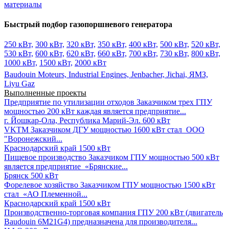
материалы
Быстрый подбор газопоршневого генератора
250 кВт,
300 кВт,
320 кВт,
350 кВт,
400 кВт,
500 кВт,
520 кВт,
530 кВт,
600 кВт,
620 кВт,
660 кВт,
700 кВт,
730 кВт,
800 кВт,
1000 кВт,
1500 кВт,
2000 кВт
Baudouin Moteurs,
Industrial Engines,
Jenbacher,
Jichai,
ЯМЗ,
Liyu Gaz
Выполненные проекты
Предприятие по утилизации отходов
Заказчиком трех ГПУ
мощностью 200 кВт каждая является предприятие...
г. Йошкар-Ола, Республика Марий-Эл.
600 кВт
VKTM
Заказчиком ДГУ мощностью 1600 кВт стал ООО
"Воронежский...
Краснодарский край
1500 кВт
Пищевое производство
Заказчиком ГПУ мощностью 500 кВт
является предприятие «Брянские...
Брянск
500 кВт
Форелевое хозяйство
Заказчиком ГПУ мощностью 1500 кВт
стал «АО Племенной...
Краснодарский край
1500 кВт
Производственно-торговая компания
ГПУ 200 кВт (двигатель
Baudouin 6M21G4) предназначена для производителя...