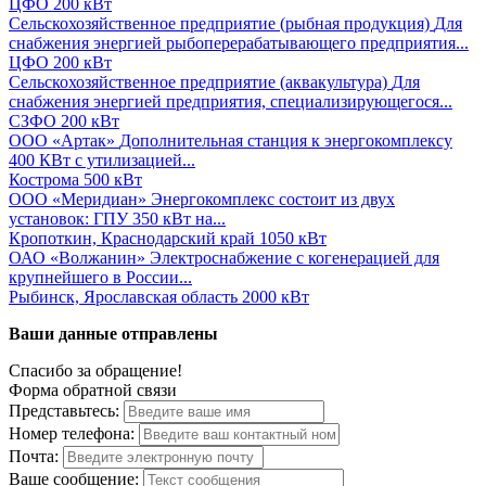
ЦФО
200 кВт
Сельскохозяйственное предприятие (рыбная продукция)
Для
снабжения энергией рыбоперерабатывающего предприятия...
ЦФО
200 кВт
Сельскохозяйственное предприятие (аквакультура)
Для
снабжения энергией предприятия, специализирующегося...
СЗФО
200 кВт
ООО «Артак»
Дополнительная станция к энергокомплексу
400 КВт с утилизацией...
Кострома
500 кВт
ООО «Меридиан»
Энергокомплекс состоит из двух
установок: ГПУ 350 кВт на...
Кропоткин, Краснодарский край
1050 кВт
ОАО «Волжанин»
Электроснабжение с когенерацией для
крупнейшего в России...
Рыбинск, Ярославская область
2000 кВт
Ваши данные отправлены
Спасибо за обращение!
Форма обратной связи
Представьтесь:
Номер телефона:
Почта:
Ваше сообщение: