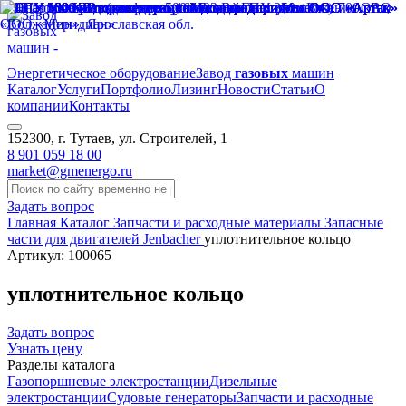
Энергетическое оборудование
Завод
газовых
машин
Каталог
Услуги
Портфолио
Лизинг
Новости
Статьи
О
компании
Контакты
152300, г. Тутаев, ул. Строителей, 1
8 901 059 18 00
market@gmenergo.ru
Задать вопрос
Главная
Каталог
Запчасти и расходные материалы
Запасные
части для двигателей Jenbacher
уплотнительное кольцо
Артикул: 100065
уплотнительное кольцо
Задать вопрос
Узнать цену
Разделы каталога
Газопоршневые электростанции
Дизельные
электростанции
Судовые генераторы
Запчасти и расходные