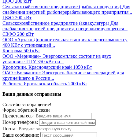
ЦФО
200 кВт
Сельскохозяйственное предприятие (рыбная продукция)
Для
снабжения энергией рыбоперерабатывающего предприятия...
ЦФО
200 кВт
Сельскохозяйственное предприятие (аквакультура)
Для
снабжения энергией предприятия, специализирующегося...
СЗФО
200 кВт
ООО «Артак»
Дополнительная станция к энергокомплексу
400 КВт с утилизацией...
Кострома
500 кВт
ООО «Меридиан»
Энергокомплекс состоит из двух
установок: ГПУ 350 кВт на...
Кропоткин, Краснодарский край
1050 кВт
ОАО «Волжанин»
Электроснабжение с когенерацией для
крупнейшего в России...
Рыбинск, Ярославская область
2000 кВт
Ваши данные отправлены
Спасибо за обращение!
Форма обратной связи
Представьтесь:
Номер телефона:
Почта:
Ваше сообщение: