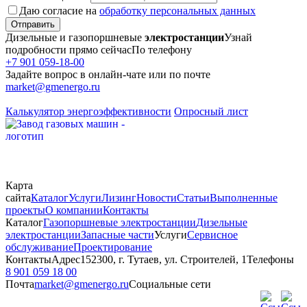
Даю согласие на
обработку персональных данных
Отправить
Дизельные и газопоршневые
электростанции
Узнай
подробности прямо сейчас
По телефону
+7 901 059-18-00
Задайте вопрос в онлайн-чате или по почте
market@gmenergo.ru
Калькулятор энергоэффективности
Опросный лист
Карта
сайта
Каталог
Услуги
Лизинг
Новости
Статьи
Выполненные
проекты
О компании
Контакты
Каталог
Газопоршневые электростанции
Дизельные
электростанции
Запасные части
Услуги
Сервисное
обслуживание
Проектирование
Контакты
Адрес
152300, г. Тутаев, ул. Строителей, 1
Телефоны
8 901 059 18 00
Почта
market@gmenergo.ru
Социальные сети