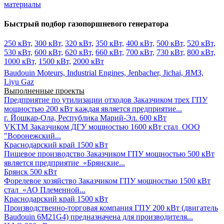
материалы
Быстрый подбор газопоршневого генератора
250 кВт,
300 кВт,
320 кВт,
350 кВт,
400 кВт,
500 кВт,
520 кВт,
530 кВт,
600 кВт,
620 кВт,
660 кВт,
700 кВт,
730 кВт,
800 кВт,
1000 кВт,
1500 кВт,
2000 кВт
Baudouin Moteurs,
Industrial Engines,
Jenbacher,
Jichai,
ЯМЗ,
Liyu Gaz
Выполненные проекты
Предприятие по утилизации отходов
Заказчиком трех ГПУ
мощностью 200 кВт каждая является предприятие...
г. Йошкар-Ола, Республика Марий-Эл.
600 кВт
VKTM
Заказчиком ДГУ мощностью 1600 кВт стал ООО
"Воронежский...
Краснодарский край
1500 кВт
Пищевое производство
Заказчиком ГПУ мощностью 500 кВт
является предприятие «Брянские...
Брянск
500 кВт
Форелевое хозяйство
Заказчиком ГПУ мощностью 1500 кВт
стал «АО Племенной...
Краснодарский край
1500 кВт
Производственно-торговая компания
ГПУ 200 кВт (двигатель
Baudouin 6M21G4) предназначена для производителя...