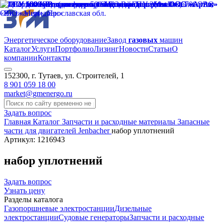
Энергетическое оборудование
Завод
газовых
машин
Каталог
Услуги
Портфолио
Лизинг
Новости
Статьи
О
компании
Контакты
152300, г. Тутаев, ул. Строителей, 1
8 901 059 18 00
market@gmenergo.ru
Задать вопрос
Главная
Каталог
Запчасти и расходные материалы
Запасные
части для двигателей Jenbacher
набор уплотнений
Артикул: 1216943
набор уплотнений
Задать вопрос
Узнать цену
Разделы каталога
Газопоршневые электростанции
Дизельные
электростанции
Судовые генераторы
Запчасти и расходные