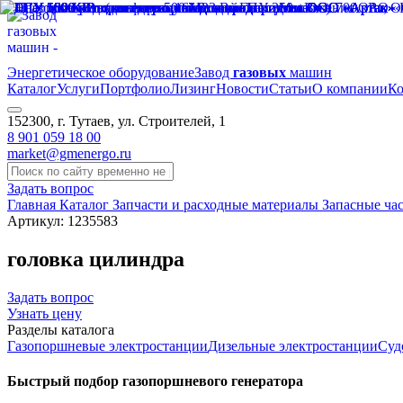
Энергетическое оборудование
Завод
газовых
машин
Каталог
Услуги
Портфолио
Лизинг
Новости
Статьи
О компании
Ко
152300, г. Тутаев, ул. Строителей, 1
8 901 059 18 00
market@gmenergo.ru
Задать вопрос
Главная
Каталог
Запчасти и расходные материалы
Запасные час
Артикул: 1235583
головка цилиндра
Задать вопрос
Узнать цену
Разделы каталога
Газопоршневые электростанции
Дизельные электростанции
Суд
Быстрый подбор газопоршневого генератора