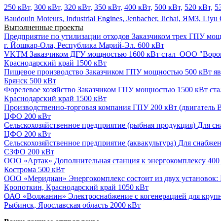
250 кВт,
300 кВт,
320 кВт,
350 кВт,
400 кВт,
500 кВт,
520 кВт,
5
Baudouin Moteurs,
Industrial Engines,
Jenbacher,
Jichai,
ЯМЗ,
Liyu
Выполненные проекты
Предприятие по утилизации отходов
Заказчиком трех ГПУ мощн
г. Йошкар-Ола, Республика Марий-Эл.
600 кВт
VKTM
Заказчиком ДГУ мощностью 1600 кВт стал ООО "Ворон
Краснодарский край
1500 кВт
Пищевое производство
Заказчиком ГПУ мощностью 500 кВт явл
Брянск
500 кВт
Форелевое хозяйство
Заказчиком ГПУ мощностью 1500 кВт ста
Краснодарский край
1500 кВт
Производственно-торговая компания
ГПУ 200 кВт (двигатель B
ЦФО
200 кВт
Сельскохозяйственное предприятие (рыбная продукция)
Для сн
ЦФО
200 кВт
Сельскохозяйственное предприятие (аквакультура)
Для снабжен
СЗФО
200 кВт
ООО «Артак»
Дополнительная станция к энергокомплексу 400 
Кострома
500 кВт
ООО «Меридиан»
Энергокомплекс состоит из двух установок: 
Кропоткин, Краснодарский край
1050 кВт
ОАО «Волжанин»
Электроснабжение с когенерацией для крупн
Рыбинск, Ярославская область
2000 кВт