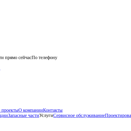
ти прямо сейчас
По телефону
u
 проекты
О компании
Контакты
нции
Запасные части
Услуги
Сервисное обслуживание
Проектиров