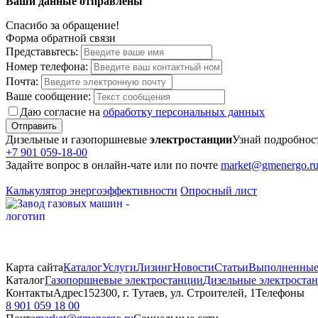
Ваши данные отправлены
Спасибо за обращение!
Форма обратной связи
Представьтесь:
Номер телефона:
Почта:
Ваше сообщение:
Даю согласие на
обработку персональных данных
Отправить
Дизельные и газопоршневые
электростанции
Узнай подробнос
+7 901 059-18-00
Задайте вопрос в онлайн-чате или по почте
market@gmenergo.r
Калькулятор энергоэффективности
Опросный лист
Карта сайта
Каталог
Услуги
Лизинг
Новости
Статьи
Выполненные
Каталог
Газопоршневые электростанции
Дизельные электроста
Контакты
Адрес
152300, г. Тутаев, ул. Строителей, 1
Телефоны
8 901 059 18 00