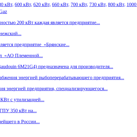
30 кВт,
600 кВт,
620 кВт,
660 кВт,
700 кВт,
730 кВт,
800 кВт,
1000
 Gaz
остью 200 кВт каждая является предприятие...
ежский...
яется предприятие «Брянские...
л «АО Племенной...
audouin 6M21G4) предназначена для производителя...
абжения энергией рыбоперерабатывающего предприятия...
ия энергией предприятия, специализирующегося...
КВт с утилизацией...
ГПУ 350 кВт на...
ейшего в России...