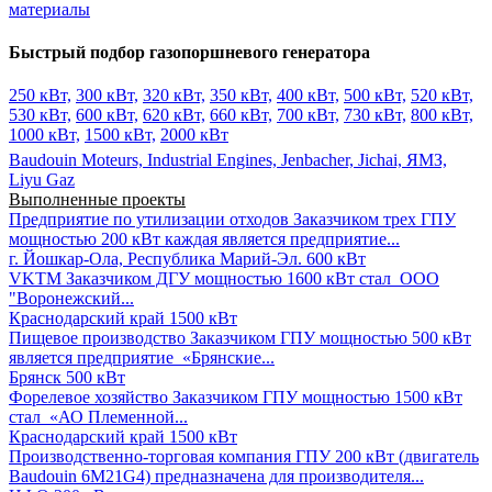
материалы
Быстрый подбор газопоршневого генератора
250 кВт,
300 кВт,
320 кВт,
350 кВт,
400 кВт,
500 кВт,
520 кВт,
530 кВт,
600 кВт,
620 кВт,
660 кВт,
700 кВт,
730 кВт,
800 кВт,
1000 кВт,
1500 кВт,
2000 кВт
Baudouin Moteurs,
Industrial Engines,
Jenbacher,
Jichai,
ЯМЗ,
Liyu Gaz
Выполненные проекты
Предприятие по утилизации отходов
Заказчиком трех ГПУ
мощностью 200 кВт каждая является предприятие...
г. Йошкар-Ола, Республика Марий-Эл.
600 кВт
VKTM
Заказчиком ДГУ мощностью 1600 кВт стал ООО
"Воронежский...
Краснодарский край
1500 кВт
Пищевое производство
Заказчиком ГПУ мощностью 500 кВт
является предприятие «Брянские...
Брянск
500 кВт
Форелевое хозяйство
Заказчиком ГПУ мощностью 1500 кВт
стал «АО Племенной...
Краснодарский край
1500 кВт
Производственно-торговая компания
ГПУ 200 кВт (двигатель
Baudouin 6M21G4) предназначена для производителя...