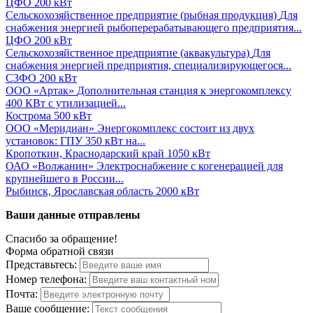
ЦФО
200 кВт
Сельскохозяйственное предприятие (рыбная продукция)
Для
снабжения энергией рыбоперерабатывающего предприятия...
ЦФО
200 кВт
Сельскохозяйственное предприятие (аквакультура)
Для
снабжения энергией предприятия, специализирующегося...
СЗФО
200 кВт
ООО «Артак»
Дополнительная станция к энергокомплексу
400 КВт с утилизацией...
Кострома
500 кВт
ООО «Меридиан»
Энергокомплекс состоит из двух
установок: ГПУ 350 кВт на...
Кропоткин, Краснодарский край
1050 кВт
ОАО «Волжанин»
Электроснабжение с когенерацией для
крупнейшего в России...
Рыбинск, Ярославская область
2000 кВт
Ваши данные отправлены
Спасибо за обращение!
Форма обратной связи
Представьтесь:
Номер телефона:
Почта:
Ваше сообщение: