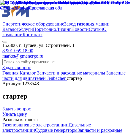
Энергетическое оборудование
Завод
газовых
машин
Каталог
Услуги
Портфолио
Лизинг
Новости
Статьи
О
компании
Контакты
152300, г. Тутаев, ул. Строителей, 1
8 901 059 18 00
market@gmenergo.ru
Задать вопрос
Главная
Каталог
Запчасти и расходные материалы
Запасные
части для двигателей Jenbacher
стартер
Артикул: 1238548
стартер
Задать вопрос
Узнать цену
Разделы каталога
Газопоршневые электростанции
Дизельные
электростанции
Судовые генераторы
Запчасти и расходные