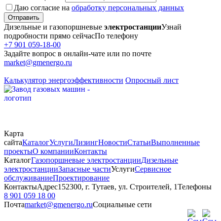
Даю согласие на
обработку персональных данных
Отправить
Дизельные и газопоршневые
электростанции
Узнай
подробности прямо сейчас
По телефону
+7 901 059-18-00
Задайте вопрос в онлайн-чате или по почте
market@gmenergo.ru
Калькулятор энергоэффективности
Опросный лист
Карта
сайта
Каталог
Услуги
Лизинг
Новости
Статьи
Выполненные
проекты
О компании
Контакты
Каталог
Газопоршневые электростанции
Дизельные
электростанции
Запасные части
Услуги
Сервисное
обслуживание
Проектирование
Контакты
Адрес
152300, г. Тутаев, ул. Строителей, 1
Телефоны
8 901 059 18 00
Почта
market@gmenergo.ru
Социальные сети