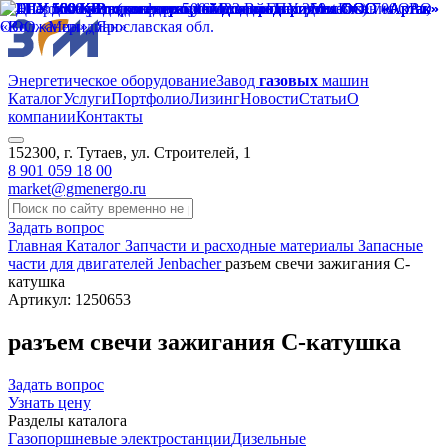
Энергетическое оборудование
Завод
газовых
машин
Каталог
Услуги
Портфолио
Лизинг
Новости
Статьи
О
компании
Контакты
152300, г. Тутаев, ул. Строителей, 1
8 901 059 18 00
market@gmenergo.ru
Задать вопрос
Главная
Каталог
Запчасти и расходные материалы
Запасные
части для двигателей Jenbacher
разъем свечи зажигания С-
катушка
Артикул: 1250653
разъем свечи зажигания С-катушка
Задать вопрос
Узнать цену
Разделы каталога
Газопоршневые электростанции
Дизельные