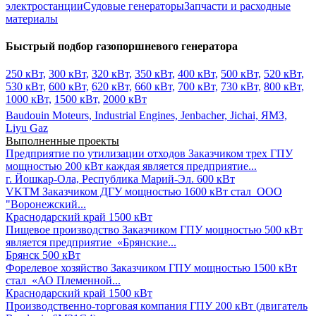
электростанции
Судовые генераторы
Запчасти и расходные
материалы
Быстрый подбор газопоршневого генератора
250 кВт,
300 кВт,
320 кВт,
350 кВт,
400 кВт,
500 кВт,
520 кВт,
530 кВт,
600 кВт,
620 кВт,
660 кВт,
700 кВт,
730 кВт,
800 кВт,
1000 кВт,
1500 кВт,
2000 кВт
Baudouin Moteurs,
Industrial Engines,
Jenbacher,
Jichai,
ЯМЗ,
Liyu Gaz
Выполненные проекты
Предприятие по утилизации отходов
Заказчиком трех ГПУ
мощностью 200 кВт каждая является предприятие...
г. Йошкар-Ола, Республика Марий-Эл.
600 кВт
VKTM
Заказчиком ДГУ мощностью 1600 кВт стал ООО
"Воронежский...
Краснодарский край
1500 кВт
Пищевое производство
Заказчиком ГПУ мощностью 500 кВт
является предприятие «Брянские...
Брянск
500 кВт
Форелевое хозяйство
Заказчиком ГПУ мощностью 1500 кВт
стал «АО Племенной...
Краснодарский край
1500 кВт
Производственно-торговая компания
ГПУ 200 кВт (двигатель