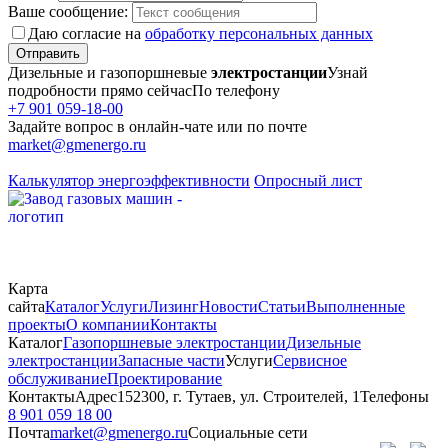
Ваше сообщение:
Даю согласие на
обработку персональных данных
Отправить
Дизельные и газопоршневые
электростанции
Узнай
подробности прямо сейчас
По телефону
+7 901 059-18-00
Задайте вопрос в онлайн-чате или по почте
market@gmenergo.ru
Калькулятор энергоэффективности
Опросный лист
Карта
сайта
Каталог
Услуги
Лизинг
Новости
Статьи
Выполненные
проекты
О компании
Контакты
Каталог
Газопоршневые электростанции
Дизельные
электростанции
Запасные части
Услуги
Сервисное
обслуживание
Проектирование
Контакты
Адрес
152300, г. Тутаев, ул. Строителей, 1
Телефоны
8 901 059 18 00
Почта
market@gmenergo.ru
Социальные сети