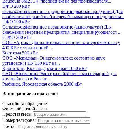
Baudouin 6M21G4) предназначена для производителя...
ЦФО
200 кВт
Сельскохозяйственное предприятие (рыбная продукция)
Для
снабжения энергией рыбоперерабатывающего предприятия...
ЦФО
200 кВт
Сельскохозяйственное предприятие (аквакультура)
Для
снабжения энергией предприятия, специализирующегося...
СЗФО
200 кВт
ООО «Артак»
Дополнительная станция к энергокомплексу
400 КВт с утилизацией...
Кострома
500 кВт
ООО «Меридиан»
Энергокомплекс состоит из двух
установок: ГПУ 350 кВт на...
Кропоткин, Краснодарский край
1050 кВт
ОАО «Волжанин»
Электроснабжение с когенерацией для
крупнейшего в России...
Рыбинск, Ярославская область
2000 кВт
Ваши данные отправлены
Спасибо за обращение!
Форма обратной связи
Представьтесь:
Номер телефона:
Почта: