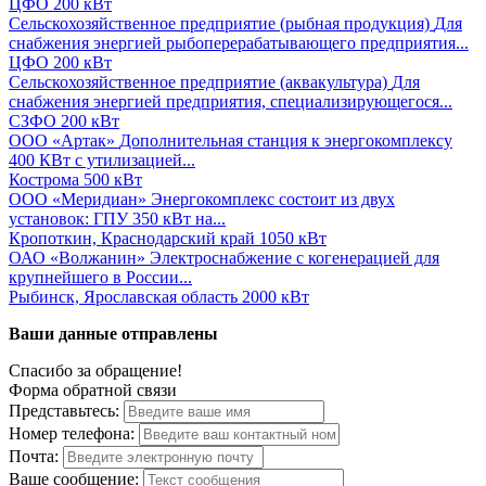
ЦФО
200 кВт
Сельскохозяйственное предприятие (рыбная продукция)
Для
снабжения энергией рыбоперерабатывающего предприятия...
ЦФО
200 кВт
Сельскохозяйственное предприятие (аквакультура)
Для
снабжения энергией предприятия, специализирующегося...
СЗФО
200 кВт
ООО «Артак»
Дополнительная станция к энергокомплексу
400 КВт с утилизацией...
Кострома
500 кВт
ООО «Меридиан»
Энергокомплекс состоит из двух
установок: ГПУ 350 кВт на...
Кропоткин, Краснодарский край
1050 кВт
ОАО «Волжанин»
Электроснабжение с когенерацией для
крупнейшего в России...
Рыбинск, Ярославская область
2000 кВт
Ваши данные отправлены
Спасибо за обращение!
Форма обратной связи
Представьтесь:
Номер телефона:
Почта:
Ваше сообщение: