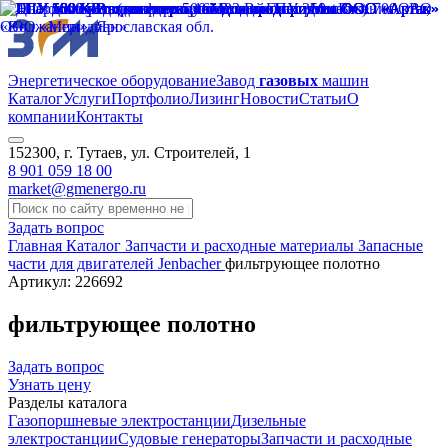
Энергетическое оборудование
Завод
газовых
машин
Каталог
Услуги
Портфолио
Лизинг
Новости
Статьи
О
компании
Контакты
152300, г. Тутаев, ул. Строителей, 1
8 901 059 18 00
market@gmenergo.ru
Задать вопрос
Главная
Каталог
Запчасти и расходные материалы
Запасные
части для двигателей Jenbacher
фильтрующее полотно
Артикул: 226692
фильтрующее полотно
Задать вопрос
Узнать цену
Разделы каталога
Газопоршневые электростанции
Дизельные
электростанции
Судовые генераторы
Запчасти и расходные