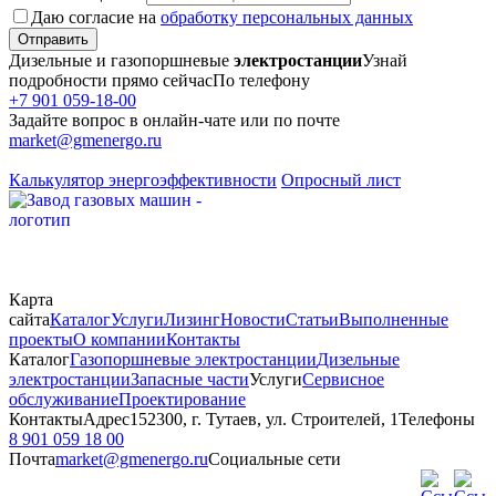
Даю согласие на
обработку персональных данных
Отправить
Дизельные и газопоршневые
электростанции
Узнай
подробности прямо сейчас
По телефону
+7 901 059-18-00
Задайте вопрос в онлайн-чате или по почте
market@gmenergo.ru
Калькулятор энергоэффективности
Опросный лист
Карта
сайта
Каталог
Услуги
Лизинг
Новости
Статьи
Выполненные
проекты
О компании
Контакты
Каталог
Газопоршневые электростанции
Дизельные
электростанции
Запасные части
Услуги
Сервисное
обслуживание
Проектирование
Контакты
Адрес
152300, г. Тутаев, ул. Строителей, 1
Телефоны
8 901 059 18 00
Почта
market@gmenergo.ru
Социальные сети