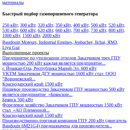
материалы
Быстрый подбор газопоршневого генератора
250 кВт,
300 кВт,
320 кВт,
350 кВт,
400 кВт,
500 кВт,
520 кВт,
530 кВт,
600 кВт,
620 кВт,
660 кВт,
700 кВт,
730 кВт,
800 кВт,
1000 кВт,
1500 кВт,
2000 кВт
Baudouin Moteurs,
Industrial Engines,
Jenbacher,
Jichai,
ЯМЗ,
Liyu Gaz
Выполненные проекты
Предприятие по утилизации отходов
Заказчиком трех ГПУ
мощностью 200 кВт каждая является предприятие...
г. Йошкар-Ола, Республика Марий-Эл.
600 кВт
VKTM
Заказчиком ДГУ мощностью 1600 кВт стал ООО
"Воронежский...
Краснодарский край
1500 кВт
Пищевое производство
Заказчиком ГПУ мощностью 500 кВт
является предприятие «Брянские...
Брянск
500 кВт
Форелевое хозяйство
Заказчиком ГПУ мощностью 1500 кВт
стал «АО Племенной...
Краснодарский край
1500 кВт
Производственно-торговая компания
ГПУ 200 кВт (двигатель
Baudouin 6M21G4) предназначена для производителя...