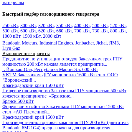
материалы
Быстрый подбор газопоршневого генератора
250 кВт,
300 кВт,
320 кВт,
350 кВт,
400 кВт,
500 кВт,
520 кВт,
530 кВт,
600 кВт,
620 кВт,
660 кВт,
700 кВт,
730 кВт,
800 кВт,
1000 кВт,
1500 кВт,
2000 кВт
Baudouin Moteurs,
Industrial Engines,
Jenbacher,
Jichai,
ЯМЗ,
Liyu Gaz
Выполненные проекты
Предприятие по утилизации отходов
Заказчиком трех ГПУ
мощностью 200 кВт каждая является предприятие...
г. Йошкар-Ола, Республика Марий-Эл.
600 кВт
VKTM
Заказчиком ДГУ мощностью 1600 кВт стал ООО
"Воронежский...
Краснодарский край
1500 кВт
Пищевое производство
Заказчиком ГПУ мощностью 500 кВт
является предприятие «Брянские...
Брянск
500 кВт
Форелевое хозяйство
Заказчиком ГПУ мощностью 1500 кВт
стал «АО Племенной...
Краснодарский край
1500 кВт
Производственно-торговая компания
ГПУ 200 кВт (двигатель
Baudouin 6M21G4) предназначена для производителя...