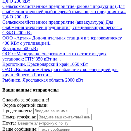
ЦФО
200 кВт
Сельскохозяйственное предприятие (рыбная продукция)
Для
снабжения энергией рыбоперерабатывающего предприятия...
ЦФО
200 кВт
Сельскохозяйственное предприятие (аквакультура)
Для
снабжения энергией предприятия, специализирующегося...
СЗФО
200 кВт
ООО «Артак»
Дополнительная станция к энергокомплексу
400 КВт с утилизацией...
Кострома
500 кВт
ООО «Меридиан»
Энергокомплекс состоит из двух
установок: ГПУ 350 кВт на...
Кропоткин, Краснодарский край
1050 кВт
ОАО «Волжанин»
Электроснабжение с когенерацией для
крупнейшего в России...
Рыбинск, Ярославская область
2000 кВт
Ваши данные отправлены
Спасибо за обращение!
Форма обратной связи
Представьтесь:
Номер телефона:
Почта:
Ваше сообщение: