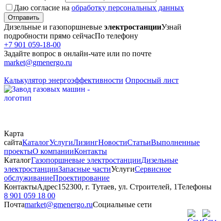
Даю согласие на
обработку персональных данных
Отправить
Дизельные и газопоршневые
электростанции
Узнай
подробности прямо сейчас
По телефону
+7 901 059-18-00
Задайте вопрос в онлайн-чате или по почте
market@gmenergo.ru
Калькулятор энергоэффективности
Опросный лист
Карта
сайта
Каталог
Услуги
Лизинг
Новости
Статьи
Выполненные
проекты
О компании
Контакты
Каталог
Газопоршневые электростанции
Дизельные
электростанции
Запасные части
Услуги
Сервисное
обслуживание
Проектирование
Контакты
Адрес
152300, г. Тутаев, ул. Строителей, 1
Телефоны
8 901 059 18 00
Почта
market@gmenergo.ru
Социальные сети