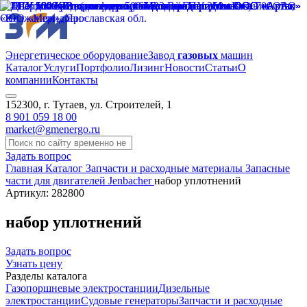
Энергетическое оборудование
Завод
газовых
машин
Каталог
Услуги
Портфолио
Лизинг
Новости
Статьи
О
компании
Контакты
152300, г. Тутаев, ул. Строителей, 1
8 901 059 18 00
market@gmenergo.ru
Задать вопрос
Главная
Каталог
Запчасти и расходные материалы
Запасные
части для двигателей Jenbacher
набор уплотнений
Артикул: 282800
набор уплотнений
Задать вопрос
Узнать цену
Разделы каталога
Газопоршневые электростанции
Дизельные
электростанции
Судовые генераторы
Запчасти и расходные