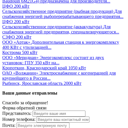
Baudouin 6M21G4) предназначена для производителя...
ЦФО
200 кВт
Сельскохозяйственное предприятие (рыбная продукция)
Для
снабжения энергией рыбоперерабатывающего предприятия...
ЦФО
200 кВт
Сельскохозяйственное предприятие (аквакультура)
Для
снабжения энергией предприятия, специализирующегося...
СЗФО
200 кВт
ООО «Артак»
Дополнительная станция к энергокомплексу
400 КВт с утилизацией...
Кострома
500 кВт
ООО «Меридиан»
Энергокомплекс состоит из двух
установок: ГПУ 350 кВт на...
Кропоткин, Краснодарский край
1050 кВт
ОАО «Волжанин»
Электроснабжение с когенерацией для
крупнейшего в России...
Рыбинск, Ярославская область
2000 кВт
Ваши данные отправлены
Спасибо за обращение!
Форма обратной связи
Представьтесь:
Номер телефона:
Почта: