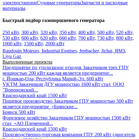
электростанции
Судовые генераторы
Запчасти и расходные
материалы
Быстрый подбор газопоршневого генератора
250 кВт,
300 кВт,
320 кВт,
350 кВт,
400 кВт,
500 кВт,
520 кВт,
530 кВт,
600 кВт,
620 кВт,
660 кВт,
700 кВт,
730 кВт,
800 кВт,
1000 кВт,
1500 кВт,
2000 кВт
Baudouin Moteurs,
Industrial Engines,
Jenbacher,
Jichai,
ЯМЗ,
Liyu Gaz
Выполненные проекты
Предприятие по утилизации отходов
Заказчиком трех ГПУ
мощностью 200 кВт каждая является предприятие...
г. Йошкар-Ола, Республика Марий-Эл.
600 кВт
VKTM
Заказчиком ДГУ мощностью 1600 кВт стал ООО
"Воронежский...
Краснодарский край
1500 кВт
Пищевое производство
Заказчиком ГПУ мощностью 500 кВт
является предприятие «Брянские...
Брянск
500 кВт
Форелевое хозяйство
Заказчиком ГПУ мощностью 1500 кВт
стал «АО Племенной...
Краснодарский край
1500 кВт
Производственно-торговая компания
ГПУ 200 кВт (двигатель