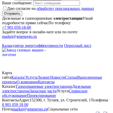
Ваше сообщение:
Даю согласие на
обработку персональных данных
Отправить
Дизельные и газопоршневые
электростанции
Узнай
подробности прямо сейчас
По телефону
+7 901 059-18-00
Задайте вопрос в онлайн-чате или по почте
market@gmenergo.ru
Калькулятор энергоэффективности
Опросный лист
Карта
сайта
Каталог
Услуги
Лизинг
Новости
Статьи
Выполненные
проекты
О компании
Контакты
Каталог
Газопоршневые электростанции
Дизельные
электростанции
Запасные части
Услуги
Сервисное
обслуживание
Проектирование
Контакты
Адрес
152300, г. Тутаев, ул. Строителей, 1
Телефоны
8 901 059 18 00
Почта
market@gmenergo.ru
Социальные сети