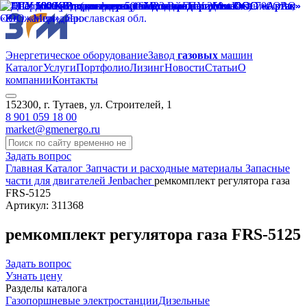
Энергетическое оборудование
Завод
газовых
машин
Каталог
Услуги
Портфолио
Лизинг
Новости
Статьи
О
компании
Контакты
152300, г. Тутаев, ул. Строителей, 1
8 901 059 18 00
market@gmenergo.ru
Задать вопрос
Главная
Каталог
Запчасти и расходные материалы
Запасные
части для двигателей Jenbacher
ремкомплект регулятора газа
FRS-5125
Артикул: 311368
ремкомплект регулятора газа FRS-5125
Задать вопрос
Узнать цену
Разделы каталога
Газопоршневые электростанции
Дизельные