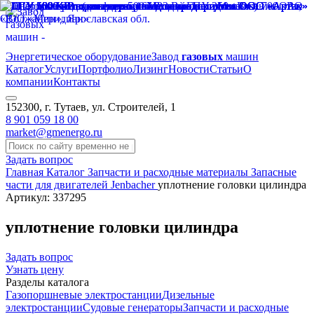
Энергетическое оборудование
Завод
газовых
машин
Каталог
Услуги
Портфолио
Лизинг
Новости
Статьи
О
компании
Контакты
152300, г. Тутаев, ул. Строителей, 1
8 901 059 18 00
market@gmenergo.ru
Задать вопрос
Главная
Каталог
Запчасти и расходные материалы
Запасные
части для двигателей Jenbacher
уплотнение головки цилиндра
Артикул: 337295
уплотнение головки цилиндра
Задать вопрос
Узнать цену
Разделы каталога
Газопоршневые электростанции
Дизельные
электростанции
Судовые генераторы
Запчасти и расходные