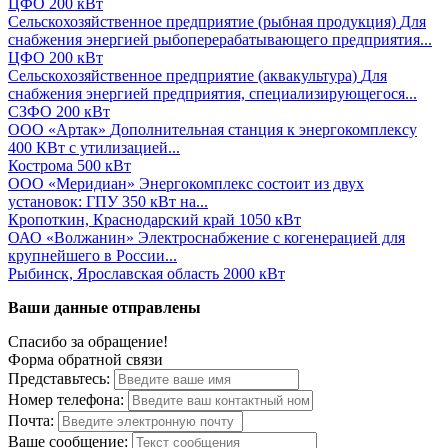
ЦФО
200 кВт
Сельскохозяйственное предприятие (рыбная продукция)
Для
снабжения энергией рыбоперерабатывающего предприятия...
ЦФО
200 кВт
Сельскохозяйственное предприятие (аквакультура)
Для
снабжения энергией предприятия, специализирующегося...
СЗФО
200 кВт
ООО «Артак»
Дополнительная станция к энергокомплексу
400 КВт с утилизацией...
Кострома
500 кВт
ООО «Меридиан»
Энергокомплекс состоит из двух
установок: ГПУ 350 кВт на...
Кропоткин, Краснодарский край
1050 кВт
ОАО «Волжанин»
Электроснабжение с когенерацией для
крупнейшего в России...
Рыбинск, Ярославская область
2000 кВт
Ваши данные отправлены
Спасибо за обращение!
Форма обратной связи
Представьтесь:
Номер телефона:
Почта:
Ваше сообщение: