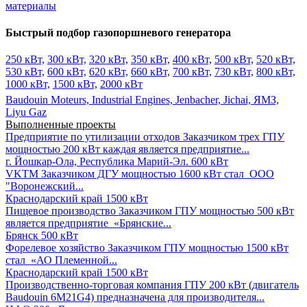
материалы
Быстрый подбор газопоршневого генератора
250 кВт,
300 кВт,
320 кВт,
350 кВт,
400 кВт,
500 кВт,
520 кВт,
530 кВт,
600 кВт,
620 кВт,
660 кВт,
700 кВт,
730 кВт,
800 кВт,
1000 кВт,
1500 кВт,
2000 кВт
Baudouin Moteurs,
Industrial Engines,
Jenbacher,
Jichai,
ЯМЗ,
Liyu Gaz
Выполненные проекты
Предприятие по утилизации отходов
Заказчиком трех ГПУ
мощностью 200 кВт каждая является предприятие...
г. Йошкар-Ола, Республика Марий-Эл.
600 кВт
VKTM
Заказчиком ДГУ мощностью 1600 кВт стал ООО
"Воронежский...
Краснодарский край
1500 кВт
Пищевое производство
Заказчиком ГПУ мощностью 500 кВт
является предприятие «Брянские...
Брянск
500 кВт
Форелевое хозяйство
Заказчиком ГПУ мощностью 1500 кВт
стал «АО Племенной...
Краснодарский край
1500 кВт
Производственно-торговая компания
ГПУ 200 кВт (двигатель
Baudouin 6M21G4) предназначена для производителя...