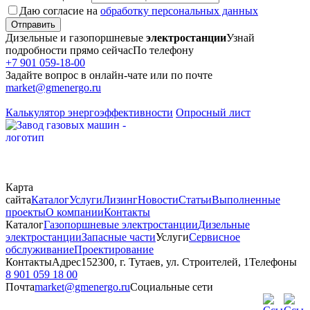
Даю согласие на
обработку персональных данных
Отправить
Дизельные и газопоршневые
электростанции
Узнай
подробности прямо сейчас
По телефону
+7 901 059-18-00
Задайте вопрос в онлайн-чате или по почте
market@gmenergo.ru
Калькулятор энергоэффективности
Опросный лист
Карта
сайта
Каталог
Услуги
Лизинг
Новости
Статьи
Выполненные
проекты
О компании
Контакты
Каталог
Газопоршневые электростанции
Дизельные
электростанции
Запасные части
Услуги
Сервисное
обслуживание
Проектирование
Контакты
Адрес
152300, г. Тутаев, ул. Строителей, 1
Телефоны
8 901 059 18 00
Почта
market@gmenergo.ru
Социальные сети