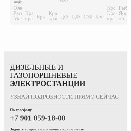
производителя...
является
г. Йошкар-
600 КВТ
предприятие...
Ола,
Кропоткин
Рыби
Республика
Краснодарский
Краснодарский
Краснодар
Ярос
1500 КВТ
1500 КВТ
Брянск
ЦФО
ЦФО
СЗФО
Кострома
500 КВТ
200 КВТ
200 КВТ
200 КВТ
500 К
Марий-Эл.
край
край
край
обла
ДИЗЕЛЬНЫЕ И
ГАЗОПОРШНЕВЫЕ
ЭЛЕКТРОСТАНЦИИ
УЗНАЙ ПОДРОБНОСТИ ПРЯМО СЕЙЧАС
По телефону
+7 901 059-18-00
Задайте вопрос в онлайн-чате или по почте