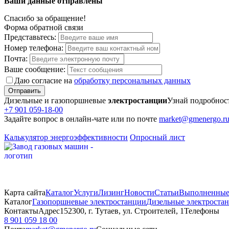
Ваши данные отправлены
Спасибо за обращение!
Форма обратной связи
Представьтесь:
Номер телефона:
Почта:
Ваше сообщение:
Даю согласие на
обработку персональных данных
Отправить
Дизельные и газопоршневые
электростанции
Узнай подробнос
+7 901 059-18-00
Задайте вопрос в онлайн-чате или по почте
market@gmenergo.r
Калькулятор энергоэффективности
Опросный лист
Карта сайта
Каталог
Услуги
Лизинг
Новости
Статьи
Выполненные
Каталог
Газопоршневые электростанции
Дизельные электроста
Контакты
Адрес
152300, г. Тутаев, ул. Строителей, 1
Телефоны
8 901 059 18 00