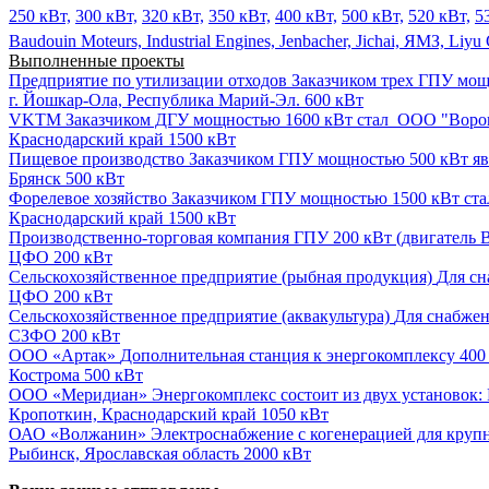
250 кВт,
300 кВт,
320 кВт,
350 кВт,
400 кВт,
500 кВт,
520 кВт,
5
Baudouin Moteurs,
Industrial Engines,
Jenbacher,
Jichai,
ЯМЗ,
Liyu
Выполненные проекты
Предприятие по утилизации отходов
Заказчиком трех ГПУ мощн
г. Йошкар-Ола, Республика Марий-Эл.
600 кВт
VKTM
Заказчиком ДГУ мощностью 1600 кВт стал ООО "Ворон
Краснодарский край
1500 кВт
Пищевое производство
Заказчиком ГПУ мощностью 500 кВт явл
Брянск
500 кВт
Форелевое хозяйство
Заказчиком ГПУ мощностью 1500 кВт ста
Краснодарский край
1500 кВт
Производственно-торговая компания
ГПУ 200 кВт (двигатель B
ЦФО
200 кВт
Сельскохозяйственное предприятие (рыбная продукция)
Для сн
ЦФО
200 кВт
Сельскохозяйственное предприятие (аквакультура)
Для снабжен
СЗФО
200 кВт
ООО «Артак»
Дополнительная станция к энергокомплексу 400 
Кострома
500 кВт
ООО «Меридиан»
Энергокомплекс состоит из двух установок: 
Кропоткин, Краснодарский край
1050 кВт
ОАО «Волжанин»
Электроснабжение с когенерацией для крупн
Рыбинск, Ярославская область
2000 кВт