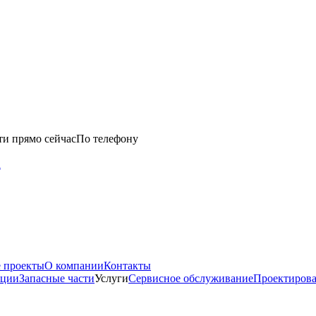
ти прямо сейчас
По телефону
u
 проекты
О компании
Контакты
нции
Запасные части
Услуги
Сервисное обслуживание
Проектиров