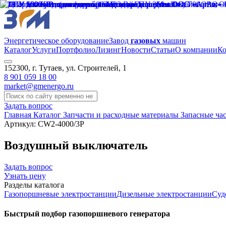
Энергетическое оборудование
Завод
газовых
машин
Каталог
Услуги
Портфолио
Лизинг
Новости
Статьи
О компании
Ко
152300, г. Тутаев, ул. Строителей, 1
8 901 059 18 00
market@gmenergo.ru
Задать вопрос
Главная
Каталог
Запчасти и расходные материалы
Запасные час
Артикул: CW2-4000/3P
Воздушный выключатель
Задать вопрос
Узнать цену
Разделы каталога
Газопоршневые электростанции
Дизельные электростанции
Суд
Быстрый подбор газопоршневого генератора