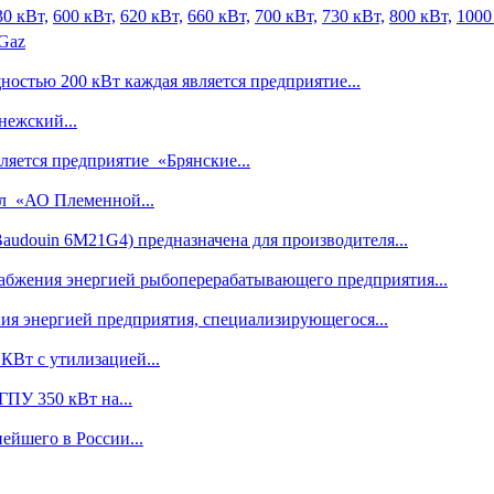
30 кВт,
600 кВт,
620 кВт,
660 кВт,
700 кВт,
730 кВт,
800 кВт,
1000
 Gaz
остью 200 кВт каждая является предприятие...
ежский...
яется предприятие «Брянские...
л «АО Племенной...
audouin 6M21G4) предназначена для производителя...
абжения энергией рыбоперерабатывающего предприятия...
ия энергией предприятия, специализирующегося...
КВт с утилизацией...
ГПУ 350 кВт на...
ейшего в России...