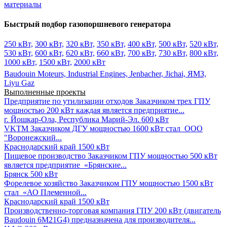
материалы
Быстрый подбор газопоршневого генератора
250 кВт,
300 кВт,
320 кВт,
350 кВт,
400 кВт,
500 кВт,
520 кВт,
530 кВт,
600 кВт,
620 кВт,
660 кВт,
700 кВт,
730 кВт,
800 кВт,
1000 кВт,
1500 кВт,
2000 кВт
Baudouin Moteurs,
Industrial Engines,
Jenbacher,
Jichai,
ЯМЗ,
Liyu Gaz
Выполненные проекты
Предприятие по утилизации отходов
Заказчиком трех ГПУ
мощностью 200 кВт каждая является предприятие...
г. Йошкар-Ола, Республика Марий-Эл.
600 кВт
VKTM
Заказчиком ДГУ мощностью 1600 кВт стал ООО
"Воронежский...
Краснодарский край
1500 кВт
Пищевое производство
Заказчиком ГПУ мощностью 500 кВт
является предприятие «Брянские...
Брянск
500 кВт
Форелевое хозяйство
Заказчиком ГПУ мощностью 1500 кВт
стал «АО Племенной...
Краснодарский край
1500 кВт
Производственно-торговая компания
ГПУ 200 кВт (двигатель
Baudouin 6M21G4) предназначена для производителя...