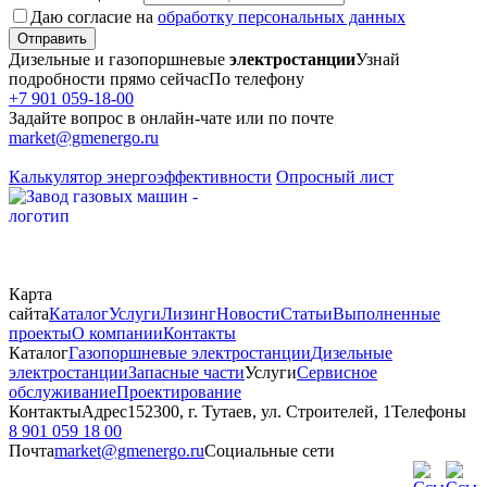
Даю согласие на
обработку персональных данных
Отправить
Дизельные и газопоршневые
электростанции
Узнай
подробности прямо сейчас
По телефону
+7 901 059-18-00
Задайте вопрос в онлайн-чате или по почте
market@gmenergo.ru
Калькулятор энергоэффективности
Опросный лист
Карта
сайта
Каталог
Услуги
Лизинг
Новости
Статьи
Выполненные
проекты
О компании
Контакты
Каталог
Газопоршневые электростанции
Дизельные
электростанции
Запасные части
Услуги
Сервисное
обслуживание
Проектирование
Контакты
Адрес
152300, г. Тутаев, ул. Строителей, 1
Телефоны
8 901 059 18 00
Почта
market@gmenergo.ru
Социальные сети