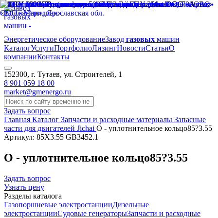
Энергетическое оборудование
Завод
газовых
машин
Каталог
Услуги
Портфолио
Лизинг
Новости
Статьи
О
компании
Контакты
152300, г. Тутаев, ул. Строителей, 1
8 901 059 18 00
market@gmenergo.ru
Задать вопрос
Главная
Каталог
Запчасти и расходные материалы
Запасные
части для двигателей Jichai
О - уплотнительное кольцо85?3.55
Артикул: 85X3.55 GB3452.1
О - уплотнительное кольцо85?3.55
Задать вопрос
Узнать цену
Разделы каталога
Газопоршневые электростанции
Дизельные
электростанции
Судовые генераторы
Запчасти и расходные