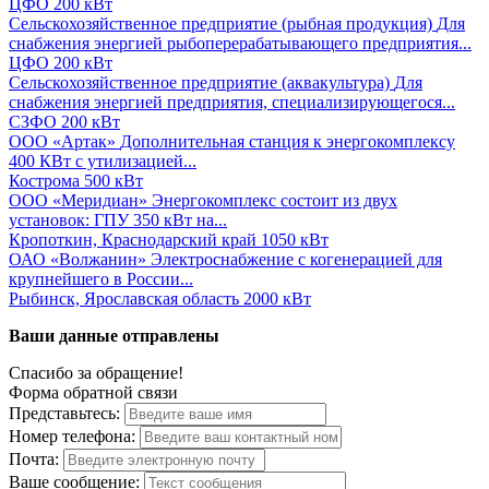
ЦФО
200 кВт
Сельскохозяйственное предприятие (рыбная продукция)
Для
снабжения энергией рыбоперерабатывающего предприятия...
ЦФО
200 кВт
Сельскохозяйственное предприятие (аквакультура)
Для
снабжения энергией предприятия, специализирующегося...
СЗФО
200 кВт
ООО «Артак»
Дополнительная станция к энергокомплексу
400 КВт с утилизацией...
Кострома
500 кВт
ООО «Меридиан»
Энергокомплекс состоит из двух
установок: ГПУ 350 кВт на...
Кропоткин, Краснодарский край
1050 кВт
ОАО «Волжанин»
Электроснабжение с когенерацией для
крупнейшего в России...
Рыбинск, Ярославская область
2000 кВт
Ваши данные отправлены
Спасибо за обращение!
Форма обратной связи
Представьтесь:
Номер телефона:
Почта:
Ваше сообщение: