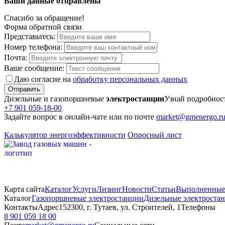
Ваши данные отправлены
Спасибо за обращение!
Форма обратной связи
Представьтесь:
Номер телефона:
Почта:
Ваше сообщение:
Даю согласие на
обработку персональных данных
Отправить
Дизельные и газопоршневые
электростанции
Узнай подробнос
+7 901 059-18-00
Задайте вопрос в онлайн-чате или по почте
market@gmenergo.r
Калькулятор энергоэффективности
Опросный лист
Карта сайта
Каталог
Услуги
Лизинг
Новости
Статьи
Выполненные
Каталог
Газопоршневые электростанции
Дизельные электроста
Контакты
Адрес
152300, г. Тутаев, ул. Строителей, 1
Телефоны
8 901 059 18 00