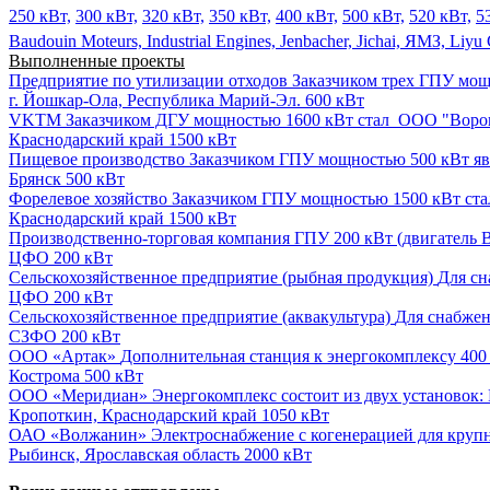
250 кВт,
300 кВт,
320 кВт,
350 кВт,
400 кВт,
500 кВт,
520 кВт,
5
Baudouin Moteurs,
Industrial Engines,
Jenbacher,
Jichai,
ЯМЗ,
Liyu
Выполненные проекты
Предприятие по утилизации отходов
Заказчиком трех ГПУ мощн
г. Йошкар-Ола, Республика Марий-Эл.
600 кВт
VKTM
Заказчиком ДГУ мощностью 1600 кВт стал ООО "Ворон
Краснодарский край
1500 кВт
Пищевое производство
Заказчиком ГПУ мощностью 500 кВт явл
Брянск
500 кВт
Форелевое хозяйство
Заказчиком ГПУ мощностью 1500 кВт ста
Краснодарский край
1500 кВт
Производственно-торговая компания
ГПУ 200 кВт (двигатель B
ЦФО
200 кВт
Сельскохозяйственное предприятие (рыбная продукция)
Для сн
ЦФО
200 кВт
Сельскохозяйственное предприятие (аквакультура)
Для снабжен
СЗФО
200 кВт
ООО «Артак»
Дополнительная станция к энергокомплексу 400 
Кострома
500 кВт
ООО «Меридиан»
Энергокомплекс состоит из двух установок: 
Кропоткин, Краснодарский край
1050 кВт
ОАО «Волжанин»
Электроснабжение с когенерацией для крупн
Рыбинск, Ярославская область
2000 кВт