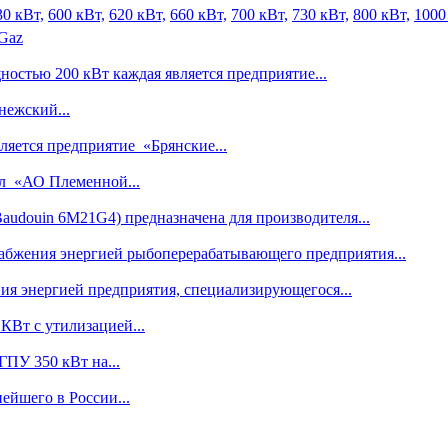
30 кВт,
600 кВт,
620 кВт,
660 кВт,
700 кВт,
730 кВт,
800 кВт,
1000
 Gaz
остью 200 кВт каждая является предприятие...
ежский...
яется предприятие «Брянские...
л «АО Племенной...
audouin 6M21G4) предназначена для производителя...
абжения энергией рыбоперерабатывающего предприятия...
ия энергией предприятия, специализирующегося...
КВт с утилизацией...
ГПУ 350 кВт на...
ейшего в России...