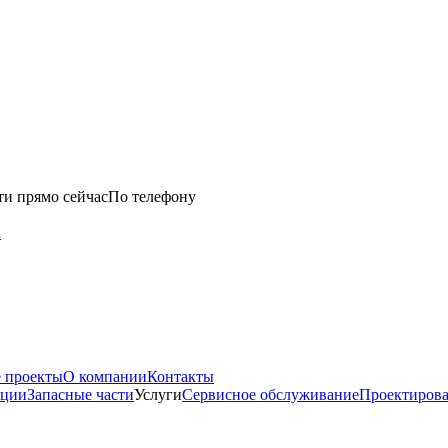
ти прямо сейчас
По телефону
u
 проекты
О компании
Контакты
нции
Запасные части
Услуги
Сервисное обслуживание
Проектиров