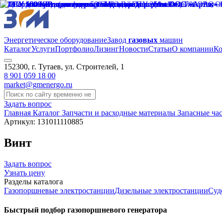
Энергетическое оборудование
Завод
газовых
машин
Каталог
Услуги
Портфолио
Лизинг
Новости
Статьи
О компании
Ко
152300, г. Тутаев, ул. Строителей, 1
8 901 059 18 00
market@gmenergo.ru
Задать вопрос
Главная
Каталог
Запчасти и расходные материалы
Запасные час
Артикул: 131011110885
Винт
Задать вопрос
Узнать цену
Разделы каталога
Газопоршневые электростанции
Дизельные электростанции
Суд
Быстрый подбор газопоршневого генератора