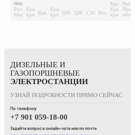
предприятие...
Ола,
Кропоткин
Рыби
Республика
Краснодарский
Краснодарский
Краснодар
Ярос
1500 КВТ
1500 КВТ
Брянск
ЦФО
ЦФО
СЗФО
Кострома
500 КВТ
200 КВТ
200 КВТ
200 КВТ
500 К
Марий-Эл.
край
край
край
обла
ДИЗЕЛЬНЫЕ И
ГАЗОПОРШНЕВЫЕ
ЭЛЕКТРОСТАНЦИИ
УЗНАЙ ПОДРОБНОСТИ ПРЯМО СЕЙЧАС
По телефону
+7 901 059-18-00
Задайте вопрос в онлайн-чате или по почте