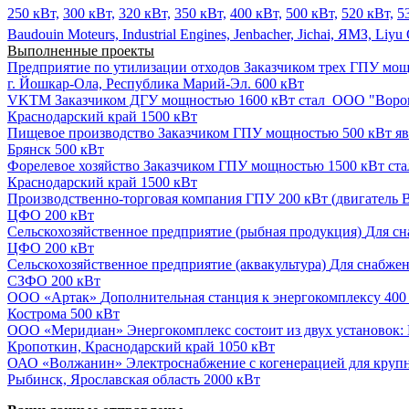
250 кВт,
300 кВт,
320 кВт,
350 кВт,
400 кВт,
500 кВт,
520 кВт,
5
Baudouin Moteurs,
Industrial Engines,
Jenbacher,
Jichai,
ЯМЗ,
Liyu
Выполненные проекты
Предприятие по утилизации отходов
Заказчиком трех ГПУ мощн
г. Йошкар-Ола, Республика Марий-Эл.
600 кВт
VKTM
Заказчиком ДГУ мощностью 1600 кВт стал ООО "Ворон
Краснодарский край
1500 кВт
Пищевое производство
Заказчиком ГПУ мощностью 500 кВт явл
Брянск
500 кВт
Форелевое хозяйство
Заказчиком ГПУ мощностью 1500 кВт ста
Краснодарский край
1500 кВт
Производственно-торговая компания
ГПУ 200 кВт (двигатель B
ЦФО
200 кВт
Сельскохозяйственное предприятие (рыбная продукция)
Для сн
ЦФО
200 кВт
Сельскохозяйственное предприятие (аквакультура)
Для снабжен
СЗФО
200 кВт
ООО «Артак»
Дополнительная станция к энергокомплексу 400 
Кострома
500 кВт
ООО «Меридиан»
Энергокомплекс состоит из двух установок: 
Кропоткин, Краснодарский край
1050 кВт
ОАО «Волжанин»
Электроснабжение с когенерацией для крупн
Рыбинск, Ярославская область
2000 кВт