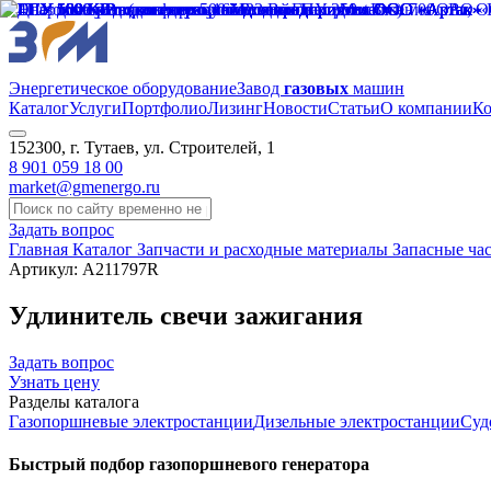
Энергетическое оборудование
Завод
газовых
машин
Каталог
Услуги
Портфолио
Лизинг
Новости
Статьи
О компании
Ко
152300, г. Тутаев, ул. Строителей, 1
8 901 059 18 00
market@gmenergo.ru
Задать вопрос
Главная
Каталог
Запчасти и расходные материалы
Запасные ча
Артикул: A211797R
Удлинитель свечи зажигания
Задать вопрос
Узнать цену
Разделы каталога
Газопоршневые электростанции
Дизельные электростанции
Суд
Быстрый подбор газопоршневого генератора