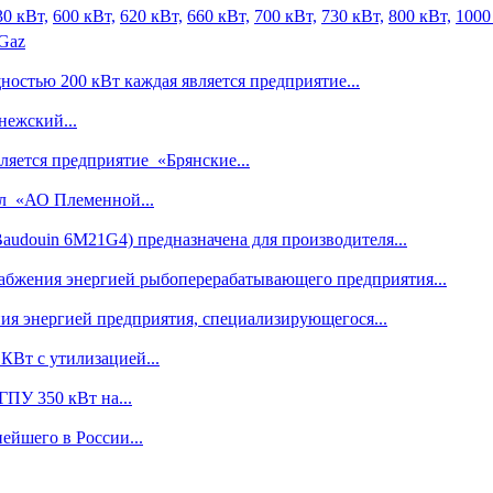
30 кВт,
600 кВт,
620 кВт,
660 кВт,
700 кВт,
730 кВт,
800 кВт,
1000
 Gaz
остью 200 кВт каждая является предприятие...
ежский...
яется предприятие «Брянские...
л «АО Племенной...
audouin 6M21G4) предназначена для производителя...
абжения энергией рыбоперерабатывающего предприятия...
ия энергией предприятия, специализирующегося...
КВт с утилизацией...
ГПУ 350 кВт на...
ейшего в России...