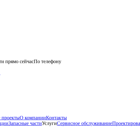
ти прямо сейчас
По телефону
u
 проекты
О компании
Контакты
нции
Запасные части
Услуги
Сервисное обслуживание
Проектиров