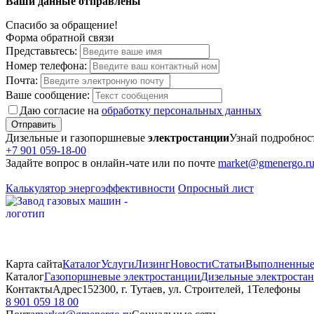
Ваши данные отправлены
Спасибо за обращение!
Форма обратной связи
Представьтесь:
Номер телефона:
Почта:
Ваше сообщение:
Даю согласие на
обработку персональных данных
Отправить
Дизельные и газопоршневые
электростанции
Узнай подробнос
+7 901 059-18-00
Задайте вопрос в онлайн-чате или по почте
market@gmenergo.r
Калькулятор энергоэффективности
Опросный лист
Карта сайта
Каталог
Услуги
Лизинг
Новости
Статьи
Выполненные
Каталог
Газопоршневые электростанции
Дизельные электроста
Контакты
Адрес
152300, г. Тутаев, ул. Строителей, 1
Телефоны
8 901 059 18 00