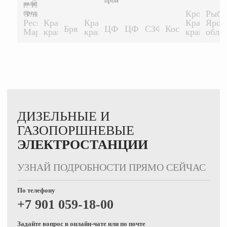
производителя...
является
г. Йошкар-
600 КВТ
предприятие...
Ола,
Кропоткин
Рыби
Республика
Краснодарский
Краснодарский
Краснодар
Ярос
1500 КВТ
1500 КВТ
Брянск
ЦФО
ЦФО
СЗФО
Кострома
500 КВТ
200 КВТ
200 КВТ
200 КВТ
500 К
Марий-Эл.
край
край
край
обла
ДИЗЕЛЬНЫЕ И
ГАЗОПОРШНЕВЫЕ
ЭЛЕКТРОСТАНЦИИ
УЗНАЙ ПОДРОБНОСТИ ПРЯМО СЕЙЧАС
По телефону
+7 901 059-18-00
Задайте вопрос в онлайн-чате или по почте