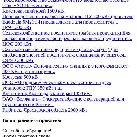
стал «АО Племенной...
Краснодарский край
1500 кВт
Производственно-торговая компания
ГПУ 200 кВт (двигатель
Baudouin 6M21G4) предназначена для производителя...
ЦФО
200 кВт
Сельскохозяйственное предприятие (рыбная продукция)
Для
снабжения энергией рыбоперерабатывающего предприятия...
ЦФО
200 кВт
Сельскохозяйственное предприятие (аквакультура)
Для
снабжения энергией предприятия, специализирующегося...
СЗФО
200 кВт
ООО «Артак»
Дополнительная станция к энергокомплексу
400 КВт с утилизацией...
Кострома
500 кВт
ООО «Меридиан»
Энергокомплекс состоит из двух
установок: ГПУ 350 кВт на...
Кропоткин, Краснодарский край
1050 кВт
ОАО «Волжанин»
Электроснабжение с когенерацией для
крупнейшего в России...
Рыбинск, Ярославская область
2000 кВт
Ваши данные отправлены
Спасибо за обращение!
Форма обратной связи