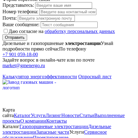
Представьтесь:
Номер телефона:
Почта:
Ваше сообщение:
Даю согласие на
обработку персональных данных
Отправить
Дизельные и газопоршневые
электростанции
Узнай
подробности прямо сейчас
По телефону
+7 901 059-18-00
Задайте вопрос в онлайн-чате или по почте
market@gmenergo.ru
Калькулятор энергоэффективности
Опросный лист
Карта
сайта
Каталог
Услуги
Лизинг
Новости
Статьи
Выполненные
проекты
О компании
Контакты
Каталог
Газопоршневые электростанции
Дизельные
электростанции
Запасные части
Услуги
Сервисное
обслуживание
Проектирование