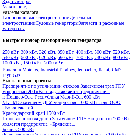
Задать вопрос
Узнать цену
Разделы каталога
Газопоршневые электростанции
Дизельные
электростанции
Судовые генераторы
Запчасти и расходные
материалы
Быстрый подбор газопоршневого генератора
250 кВт,
300 кВт,
320 кВт,
350 кВт,
400 кВт,
500 кВт,
520 кВт,
530 кВт,
600 кВт,
620 кВт,
660 кВт,
700 кВт,
730 кВт,
800 кВт,
1000 кВт,
1500 кВт,
2000 кВт
Baudouin Moteurs,
Industrial Engines,
Jenbacher,
Jichai,
ЯМЗ,
Liyu Gaz
Выполненные проекты
Предприятие по утилизации отходов
Заказчиком трех ГПУ
мощностью 200 кВт каждая является предприятие...
г. Йошкар-Ола, Республика Марий-Эл.
600 кВт
VKTM
Заказчиком ДГУ мощностью 1600 кВт стал ООО
"Воронежский...
Краснодарский край
1500 кВт
Пищевое производство
Заказчиком ГПУ мощностью 500 кВт
является предприятие «Брянские...
Брянск
500 кВт
Форелевое хозяйство
Заказчиком ГПУ мощностью 1500 кВт