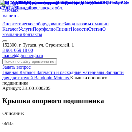
Энергетическое оборудование
Завод
газовых
машин
Каталог
Услуги
Портфолио
Лизинг
Новости
Статьи
О
компании
Контакты
152300, г. Тутаев, ул. Строителей, 1
8 901 059 18 00
market@gmenergo.ru
Задать вопрос
Главная
Каталог
Запчасти и расходные материалы
Запчасти
для двигателей Baudouin Moteurs
Крышка опорного
подшипника
Артикул: 331001000205
Крышка опорного подшипника
Описание:
6М33