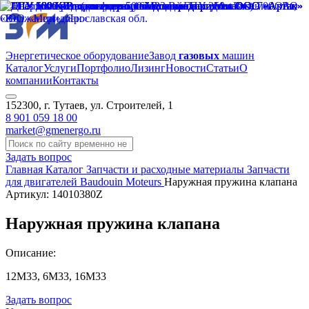
Энергетическое оборудование
Завод
газовых
машин
Каталог
Услуги
Портфолио
Лизинг
Новости
Статьи
О
компании
Контакты
152300, г. Тутаев, ул. Строителей, 1
8 901 059 18 00
market@gmenergo.ru
Задать вопрос
Главная
Каталог
Запчасти и расходные материалы
Запчасти
для двигателей Baudouin Moteurs
Наружная пружина клапана
Артикул: 14010380Z
Наружная пружина клапана
Описание:
12М33, 6М33, 16М33
Задать вопрос