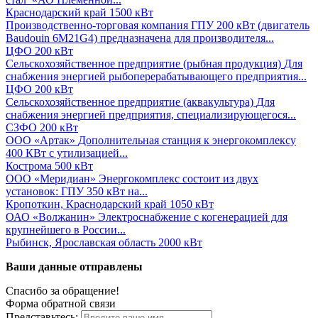
Краснодарский край
1500 кВт
Производственно-торговая компания
ГПУ 200 кВт (двигатель
Baudouin 6M21G4) предназначена для производителя...
ЦФО
200 кВт
Сельскохозяйственное предприятие (рыбная продукция)
Для
снабжения энергией рыбоперерабатывающего предприятия...
ЦФО
200 кВт
Сельскохозяйственное предприятие (аквакультура)
Для
снабжения энергией предприятия, специализирующегося...
СЗФО
200 кВт
ООО «Артак»
Дополнительная станция к энергокомплексу
400 КВт с утилизацией...
Кострома
500 кВт
ООО «Меридиан»
Энергокомплекс состоит из двух
установок: ГПУ 350 кВт на...
Кропоткин, Краснодарский край
1050 кВт
ОАО «Волжанин»
Электроснабжение с когенерацией для
крупнейшего в России...
Рыбинск, Ярославская область
2000 кВт
Ваши данные отправлены
Спасибо за обращение!
Форма обратной связи
Представьтесь: