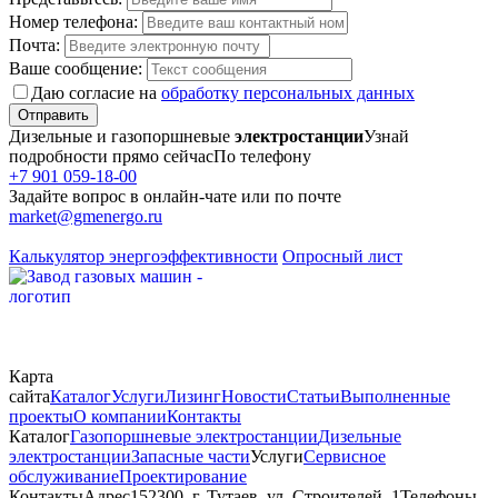
Номер телефона:
Почта:
Ваше сообщение:
Даю согласие на
обработку персональных данных
Отправить
Дизельные и газопоршневые
электростанции
Узнай
подробности прямо сейчас
По телефону
+7 901 059-18-00
Задайте вопрос в онлайн-чате или по почте
market@gmenergo.ru
Калькулятор энергоэффективности
Опросный лист
Карта
сайта
Каталог
Услуги
Лизинг
Новости
Статьи
Выполненные
проекты
О компании
Контакты
Каталог
Газопоршневые электростанции
Дизельные
электростанции
Запасные части
Услуги
Сервисное
обслуживание
Проектирование
Контакты
Адрес
152300, г. Тутаев, ул. Строителей, 1
Телефоны