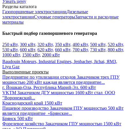
Узнать цену
Разделы каталога
Газопоршневые электростанции
Дизельные
электростанции
Судовые генераторы
Запчасти и расходные
материалы
Быстрый подбор газопоршневого генератора
250 кВт,
300 кВт,
320 кВт,
350 кВт,
400 кВт,
500 кВт,
520 кВт,
530 кВт,
600 кВт,
620 кВт,
660 кВт,
700 кВт,
730 кВт,
800 кВт,
1000 кВт,
1500 кВт,
2000 кВт
Baudouin Moteurs,
Industrial Engines,
Jenbacher,
Jichai,
ЯМЗ,
Liyu Gaz
Выполненные проекты
Предприятие по утилизации отходов
Заказчиком трех ГПУ
мощностью 200 кВт каждая является предприятие...
г. Йошкар-Ола, Республика Марий-Эл.
600 кВт
VKTM
Заказчиком ДГУ мощностью 1600 кВт стал ООО
"Воронежский...
Краснодарский край
1500 кВт
Пищевое производство
Заказчиком ГПУ мощностью 500 кВт
является предприятие «Брянские...
Брянск
500 кВт
Форелевое хозяйство
Заказчиком ГПУ мощностью 1500 кВт
стал «АО Племенной...