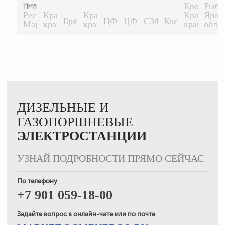
предприятие...
Ола,
Кропоткин
Рыби
Республика
Краснодарский
Краснодарский
Краснодар
Ярос
1500 КВТ
1500 КВТ
Брянск
ЦФО
ЦФО
СЗФО
Кострома
500 КВТ
200 КВТ
200 КВТ
200 КВТ
500 К
Марий-Эл.
край
край
край
обла
ДИЗЕЛЬНЫЕ И
ГАЗОПОРШНЕВЫЕ
ЭЛЕКТРОСТАНЦИИ
УЗНАЙ ПОДРОБНОСТИ ПРЯМО СЕЙЧАС
По телефону
+7 901 059-18-00
Задайте вопрос в онлайн-чате или по почте