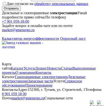
Даю согласие на
обработку персональных данных
Отправить
Дизельные и газопоршневые
электростанции
Узнай
подробности прямо сейчас
По телефону
+7 901 059-18-00
Задайте вопрос в онлайн-чате или по почте
market@gmenergo.ru
Калькулятор энергоэффективности
Опросный лист
Карта
сайта
Каталог
Услуги
Лизинг
Новости
Статьи
Выполненные
проекты
О компании
Контакты
Каталог
Газопоршневые электростанции
Дизельные
электростанции
Запасные части
Услуги
Сервисное
обслуживание
Проектирование
Контакты
Адрес
152300, г. Тутаев, ул. Строителей, 1
Телефоны
8 901 059 18 00
Почта
market@gmenergo.ru
Социальные сети