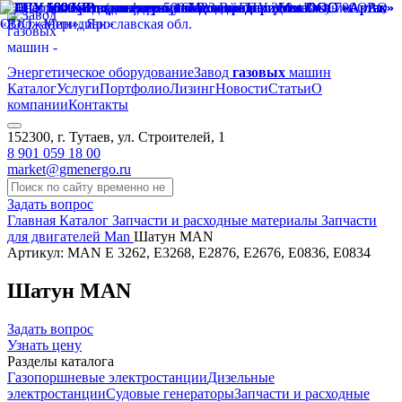
Энергетическое оборудование
Завод
газовых
машин
Каталог
Услуги
Портфолио
Лизинг
Новости
Статьи
О
компании
Контакты
152300, г. Тутаев, ул. Строителей, 1
8 901 059 18 00
market@gmenergo.ru
Задать вопрос
Главная
Каталог
Запчасти и расходные материалы
Запчасти
для двигателей Man
Шатун MAN
Артикул: MAN E 3262, E3268, E2876, E2676, E0836, E0834
Шатун MAN
Задать вопрос
Узнать цену
Разделы каталога
Газопоршневые электростанции
Дизельные
электростанции
Судовые генераторы
Запчасти и расходные