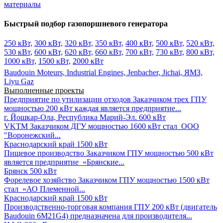
материалы
Быстрый подбор газопоршневого генератора
250 кВт,
300 кВт,
320 кВт,
350 кВт,
400 кВт,
500 кВт,
520 кВт,
530 кВт,
600 кВт,
620 кВт,
660 кВт,
700 кВт,
730 кВт,
800 кВт,
1000 кВт,
1500 кВт,
2000 кВт
Baudouin Moteurs,
Industrial Engines,
Jenbacher,
Jichai,
ЯМЗ,
Liyu Gaz
Выполненные проекты
Предприятие по утилизации отходов
Заказчиком трех ГПУ
мощностью 200 кВт каждая является предприятие...
г. Йошкар-Ола, Республика Марий-Эл.
600 кВт
VKTM
Заказчиком ДГУ мощностью 1600 кВт стал ООО
"Воронежский...
Краснодарский край
1500 кВт
Пищевое производство
Заказчиком ГПУ мощностью 500 кВт
является предприятие «Брянские...
Брянск
500 кВт
Форелевое хозяйство
Заказчиком ГПУ мощностью 1500 кВт
стал «АО Племенной...
Краснодарский край
1500 кВт
Производственно-торговая компания
ГПУ 200 кВт (двигатель
Baudouin 6M21G4) предназначена для производителя...