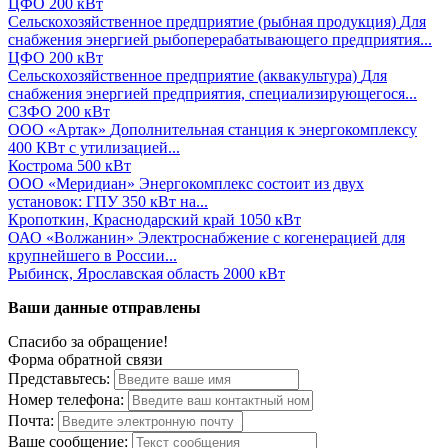
ЦФО
200 кВт
Сельскохозяйственное предприятие (рыбная продукция)
Для
снабжения энергией рыбоперерабатывающего предприятия...
ЦФО
200 кВт
Сельскохозяйственное предприятие (аквакультура)
Для
снабжения энергией предприятия, специализирующегося...
СЗФО
200 кВт
ООО «Артак»
Дополнительная станция к энергокомплексу
400 КВт с утилизацией...
Кострома
500 кВт
ООО «Меридиан»
Энергокомплекс состоит из двух
установок: ГПУ 350 кВт на...
Кропоткин, Краснодарский край
1050 кВт
ОАО «Волжанин»
Электроснабжение с когенерацией для
крупнейшего в России...
Рыбинск, Ярославская область
2000 кВт
Ваши данные отправлены
Спасибо за обращение!
Форма обратной связи
Представьтесь:
Номер телефона:
Почта:
Ваше сообщение: