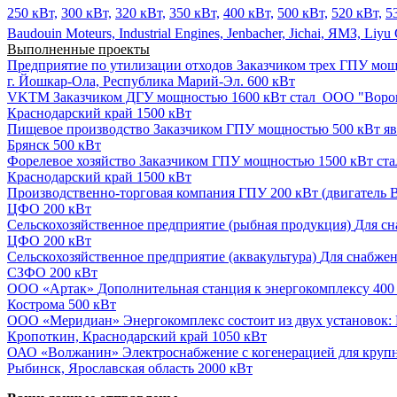
250 кВт,
300 кВт,
320 кВт,
350 кВт,
400 кВт,
500 кВт,
520 кВт,
5
Baudouin Moteurs,
Industrial Engines,
Jenbacher,
Jichai,
ЯМЗ,
Liyu
Выполненные проекты
Предприятие по утилизации отходов
Заказчиком трех ГПУ мощн
г. Йошкар-Ола, Республика Марий-Эл.
600 кВт
VKTM
Заказчиком ДГУ мощностью 1600 кВт стал ООО "Ворон
Краснодарский край
1500 кВт
Пищевое производство
Заказчиком ГПУ мощностью 500 кВт явл
Брянск
500 кВт
Форелевое хозяйство
Заказчиком ГПУ мощностью 1500 кВт ста
Краснодарский край
1500 кВт
Производственно-торговая компания
ГПУ 200 кВт (двигатель B
ЦФО
200 кВт
Сельскохозяйственное предприятие (рыбная продукция)
Для сн
ЦФО
200 кВт
Сельскохозяйственное предприятие (аквакультура)
Для снабжен
СЗФО
200 кВт
ООО «Артак»
Дополнительная станция к энергокомплексу 400 
Кострома
500 кВт
ООО «Меридиан»
Энергокомплекс состоит из двух установок: 
Кропоткин, Краснодарский край
1050 кВт
ОАО «Волжанин»
Электроснабжение с когенерацией для крупн
Рыбинск, Ярославская область
2000 кВт