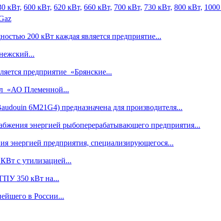
30 кВт,
600 кВт,
620 кВт,
660 кВт,
700 кВт,
730 кВт,
800 кВт,
1000
 Gaz
остью 200 кВт каждая является предприятие...
ежский...
яется предприятие «Брянские...
л «АО Племенной...
audouin 6M21G4) предназначена для производителя...
абжения энергией рыбоперерабатывающего предприятия...
ия энергией предприятия, специализирующегося...
КВт с утилизацией...
ГПУ 350 кВт на...
ейшего в России...