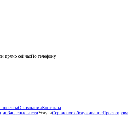
ти прямо сейчас
По телефону
u
 проекты
О компании
Контакты
нции
Запасные части
Услуги
Сервисное обслуживание
Проектиров