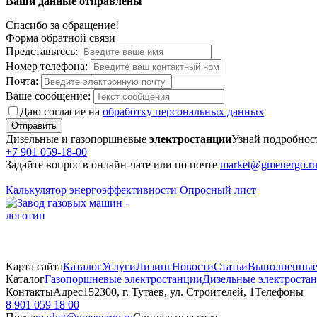
Ваши данные отправлены
Спасибо за обращение!
Форма обратной связи
Представьтесь:
Номер телефона:
Почта:
Ваше сообщение:
Даю согласие на
обработку персональных данных
Отправить
Дизельные и газопоршневые
электростанции
Узнай подробнос
+7 901 059-18-00
Задайте вопрос в онлайн-чате или по почте
market@gmenergo.r
Калькулятор энергоэффективности
Опросный лист
Карта сайта
Каталог
Услуги
Лизинг
Новости
Статьи
Выполненные
Каталог
Газопоршневые электростанции
Дизельные электроста
Контакты
Адрес
152300, г. Тутаев, ул. Строителей, 1
Телефоны
8 901 059 18 00