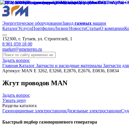
Энергетическое оборудование
Завод
газовых
машин
Каталог
Услуги
Портфолио
Лизинг
Новости
Статьи
О компании
Ко
152300, г. Тутаев, ул. Строителей, 1
8 901 059 18 00
market@gmenergo.ru
Задать вопрос
Главная
Каталог
Запчасти и расходные материалы
Запчасти дл
Артикул: MAN E 3262, E3268, E2876, E2676, E0836, E0834
Жгут проводов MAN
Задать вопрос
Узнать цену
Разделы каталога
Газопоршневые электростанции
Дизельные электростанции
Суд
Быстрый подбор газопоршневого генератора