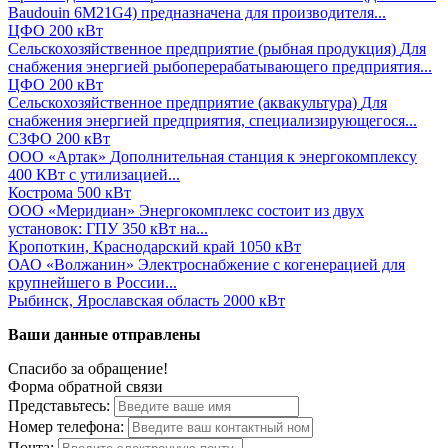
Baudouin 6M21G4) предназначена для производителя...
ЦФО
200 кВт
Сельскохозяйственное предприятие (рыбная продукция)
Для
снабжения энергией рыбоперерабатывающего предприятия...
ЦФО
200 кВт
Сельскохозяйственное предприятие (аквакультура)
Для
снабжения энергией предприятия, специализирующегося...
СЗФО
200 кВт
ООО «Артак»
Дополнительная станция к энергокомплексу
400 КВт с утилизацией...
Кострома
500 кВт
ООО «Меридиан»
Энергокомплекс состоит из двух
установок: ГПУ 350 кВт на...
Кропоткин, Краснодарский край
1050 кВт
ОАО «Волжанин»
Электроснабжение с когенерацией для
крупнейшего в России...
Рыбинск, Ярославская область
2000 кВт
Ваши данные отправлены
Спасибо за обращение!
Форма обратной связи
Представьтесь:
Номер телефона:
Почта: