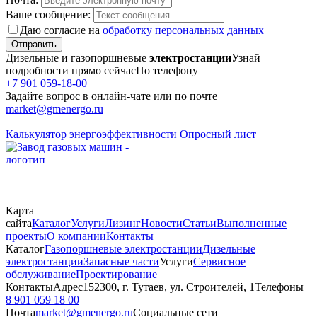
Ваше сообщение:
Даю согласие на
обработку персональных данных
Отправить
Дизельные и газопоршневые
электростанции
Узнай
подробности прямо сейчас
По телефону
+7 901 059-18-00
Задайте вопрос в онлайн-чате или по почте
market@gmenergo.ru
Калькулятор энергоэффективности
Опросный лист
Карта
сайта
Каталог
Услуги
Лизинг
Новости
Статьи
Выполненные
проекты
О компании
Контакты
Каталог
Газопоршневые электростанции
Дизельные
электростанции
Запасные части
Услуги
Сервисное
обслуживание
Проектирование
Контакты
Адрес
152300, г. Тутаев, ул. Строителей, 1
Телефоны
8 901 059 18 00
Почта
market@gmenergo.ru
Социальные сети