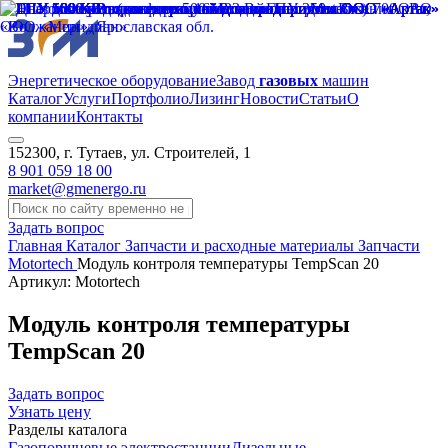
Энергетическое оборудование
Завод
газовых
машин
Каталог
Услуги
Портфолио
Лизинг
Новости
Статьи
О
компании
Контакты
152300, г. Тутаев, ул. Строителей, 1
8 901 059 18 00
market@gmenergo.ru
Задать вопрос
Главная
Каталог
Запчасти и расходные материалы
Запчасти
Motortech
Модуль контроля температуры TempScan 20
Артикул: Motortech
Модуль контроля температуры
TempScan 20
Задать вопрос
Узнать цену
Разделы каталога
Газопоршневые электростанции
Дизельные