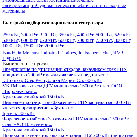
электростанции
Судовые генераторы
Запчасти и расходные
материалы
Быстрый подбор газопоршневого генератора
250 кВт,
300 кВт,
320 кВт,
350 кВт,
400 кВт,
500 кВт,
520 кВт,
530 кВт,
600 кВт,
620 кВт,
660 кВт,
700 кВт,
730 кВт,
800 кВт,
1000 кВт,
1500 кВт,
2000 кВт
Baudouin Moteurs,
Industrial Engines,
Jenbacher,
Jichai,
ЯМЗ,
Liyu Gaz
Выполненные проекты
Предприятие по утилизации отходов
Заказчиком трех ГПУ
мощностью 200 кВт каждая является предприятие...
г. Йошкар-Ола, Республика Марий-Эл.
600 кВт
VKTM
Заказчиком ДГУ мощностью 1600 кВт стал ООО
"Воронежский...
Краснодарский край
1500 кВт
Пищевое производство
Заказчиком ГПУ мощностью 500 кВт
является предприятие «Брянские...
Брянск
500 кВт
Форелевое хозяйство
Заказчиком ГПУ мощностью 1500 кВт
стал «АО Племенной...
Краснодарский край
1500 кВт
Производственно-торговая компания
ГПУ 200 кВт (двигатель