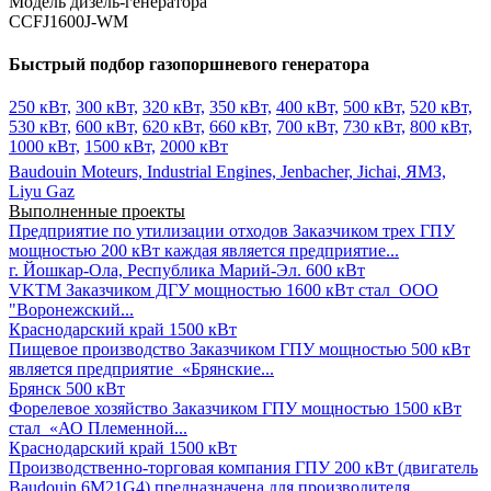
Модель дизель-генератора
CCFJ1600J-WM
Быстрый подбор газопоршневого генератора
250 кВт,
300 кВт,
320 кВт,
350 кВт,
400 кВт,
500 кВт,
520 кВт,
530 кВт,
600 кВт,
620 кВт,
660 кВт,
700 кВт,
730 кВт,
800 кВт,
1000 кВт,
1500 кВт,
2000 кВт
Baudouin Moteurs,
Industrial Engines,
Jenbacher,
Jichai,
ЯМЗ,
Liyu Gaz
Выполненные проекты
Предприятие по утилизации отходов
Заказчиком трех ГПУ
мощностью 200 кВт каждая является предприятие...
г. Йошкар-Ола, Республика Марий-Эл.
600 кВт
VKTM
Заказчиком ДГУ мощностью 1600 кВт стал ООО
"Воронежский...
Краснодарский край
1500 кВт
Пищевое производство
Заказчиком ГПУ мощностью 500 кВт
является предприятие «Брянские...
Брянск
500 кВт
Форелевое хозяйство
Заказчиком ГПУ мощностью 1500 кВт
стал «АО Племенной...
Краснодарский край
1500 кВт
Производственно-торговая компания
ГПУ 200 кВт (двигатель
Baudouin 6M21G4) предназначена для производителя...