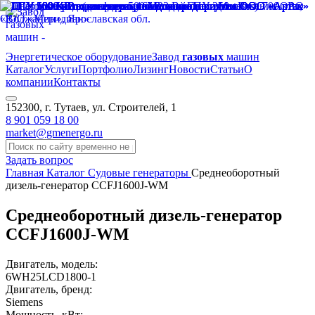
Энергетическое оборудование
Завод
газовых
машин
Каталог
Услуги
Портфолио
Лизинг
Новости
Статьи
О
компании
Контакты
152300, г. Тутаев, ул. Строителей, 1
8 901 059 18 00
market@gmenergo.ru
Задать вопрос
Главная
Каталог
Судовые генераторы
Среднеоборотный
дизель-генератор CCFJ1600J-WM
Среднеоборотный дизель-генератор
CCFJ1600J-WM
Двигатель, модель:
6WH25LCD1800-1
Двигатель, бренд:
Siemens
Мощность, кВт: