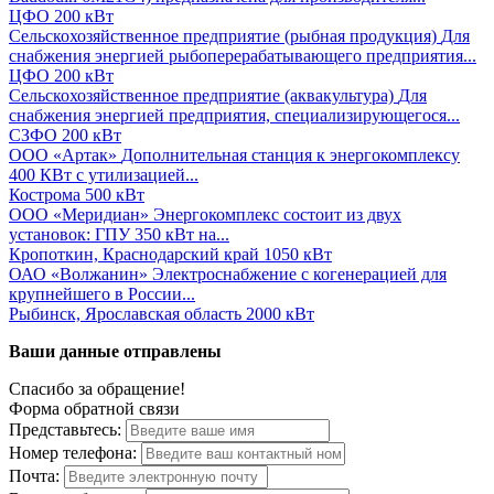
ЦФО
200 кВт
Сельскохозяйственное предприятие (рыбная продукция)
Для
снабжения энергией рыбоперерабатывающего предприятия...
ЦФО
200 кВт
Сельскохозяйственное предприятие (аквакультура)
Для
снабжения энергией предприятия, специализирующегося...
СЗФО
200 кВт
ООО «Артак»
Дополнительная станция к энергокомплексу
400 КВт с утилизацией...
Кострома
500 кВт
ООО «Меридиан»
Энергокомплекс состоит из двух
установок: ГПУ 350 кВт на...
Кропоткин, Краснодарский край
1050 кВт
ОАО «Волжанин»
Электроснабжение с когенерацией для
крупнейшего в России...
Рыбинск, Ярославская область
2000 кВт
Ваши данные отправлены
Спасибо за обращение!
Форма обратной связи
Представьтесь:
Номер телефона:
Почта: