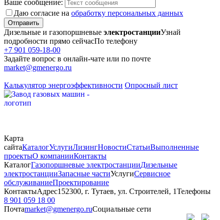
Ваше сообщение:
Даю согласие на
обработку персональных данных
Отправить
Дизельные и газопоршневые
электростанции
Узнай
подробности прямо сейчас
По телефону
+7 901 059-18-00
Задайте вопрос в онлайн-чате или по почте
market@gmenergo.ru
Калькулятор энергоэффективности
Опросный лист
Карта
сайта
Каталог
Услуги
Лизинг
Новости
Статьи
Выполненные
проекты
О компании
Контакты
Каталог
Газопоршневые электростанции
Дизельные
электростанции
Запасные части
Услуги
Сервисное
обслуживание
Проектирование
Контакты
Адрес
152300, г. Тутаев, ул. Строителей, 1
Телефоны
8 901 059 18 00
Почта
market@gmenergo.ru
Социальные сети