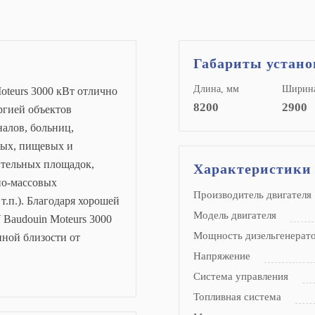
Габариты устан
Длина, мм
Ширина
oteurs 3000 кВт отлично
8200
2900
ргией объектов
алов, больниц,
ых, пищевых и
ительных площадок,
Характеристики
но-массовых
Производитель двигателя
т.п.). Благодаря хорошей
Модель двигателя
Baudouin Moteurs 3000
Мощность дизельгенерат
нной близости от
Напряжение
Система управления
Топливная система