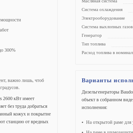
Масляная система
Система охлаждения
Электрооборудование
 мощности
Система выхлопных газов
абот
Генератор
Тип топлива
 до 300%
Расход топлива в номинал
Варианты испол
ент, важно лишь, чтоб
 градусов.
Дизельгенераторы Baudou
s 2600 кВт имеет
объект в собранном виде
ет без труда добраться
исполнения:
анный кожух и покрытие
ют станцию от вредных
На открытой раме для
На раме в шумозащит